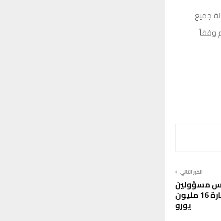
الة جميع
 وفقاً
الخبر التالي
بحبس مسؤولين
مصرفيين تسببا في خسارة 16 مليون
يورو