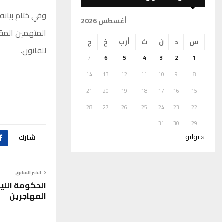
وفي ختام بيانه،
أغسطس 2026
المتهمين المقب
س
د
ن
ث
أرب
خ
ج
للقانون.
7
6
5
4
3
2
1
14
13
12
11
10
9
8
21
20
19
18
17
16
15
28
27
26
25
24
23
22
31
30
29
« يوليو
شارك
الخبر السابق
الحكومة الليبي
المهاجرين