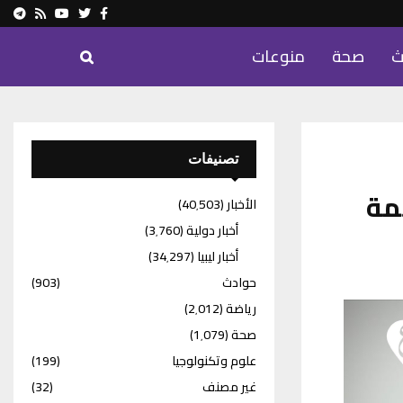
ram
Youtube
Rss
Twitter
Facebook
ث
صحة
منوعات
تصنيفات
مة
الأخبار
(40٬503)
أخبار دولية
(3٬760)
أخبار ليبيا
(34٬297)
حوادث
(903)
رياضة
(2٬012)
صحة
(1٬079)
علوم وتكنولوجيا
(199)
غير مصنف
(32)