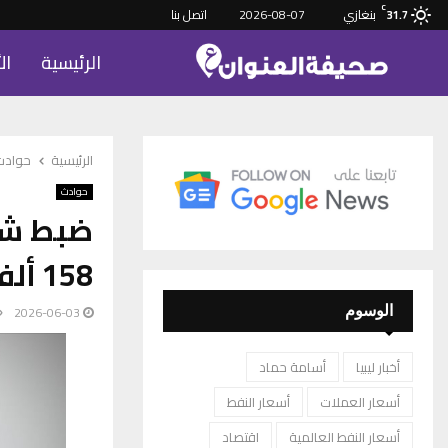
C
بنغازي
2026-08-07
اتصل بنا
31.7
الرئيسية
ال
الرئيسية
حوادث
حوادث
ضبط شب
158 ألف دينار ببنغازي
2026-06-03
الوسوم
أخبار ليبيا
أسامة حماد
أسعار العملات
أسعار النفط
أسعار النفط العالمية
اقتصاد