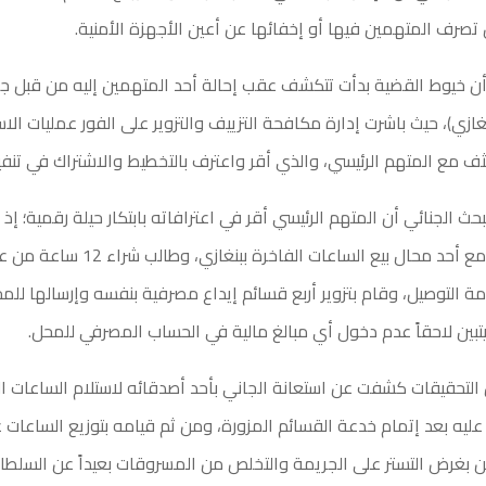
صرف المتهمين فيها أو إخفائها عن أعين الأجهزة الأمنية.
أن خيوط القضية بدأت تتكشف عقب إحالة أحد المتهمين إليه من قبل جه
غازي)، حيث باشرت إدارة مكافحة التزييف والتزوير على الفور عمليات الاس
ف مع المتهم الرئيسي، والذي أقر واعترف بالتخطيط والاشتراك في تنفيذ
ث الجنائي أن المتهم الرئيسي أقر في اعترافاته بابتكار حيلة رقمية؛ إذ
امرأة للتواصل مع أحد محال بيع الساعات الفاخ
ة التوصيل، وقام بتزوير أربع قسائم إيداع مصرفية بنفسه وإرسالها للم
يتبين لاحقاً عدم دخول أي مبالغ مالية في الحساب المصرفي للمحل.
 التحقيقات كشفت عن استعانة الجاني بأحد أصدقائه لاستلام الساعات ا
ليه بعد إتمام خدعة القسائم المزورة، ومن ثم قيامه بتوزيع الساعات
ن بغرض التستر على الجريمة والتخلص من المسروقات بعيداً عن السلطا