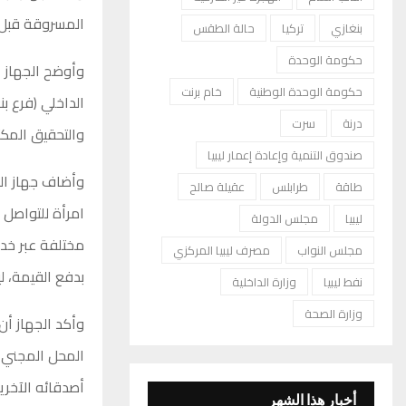
المسروقة قبل ت
بنغازي
تركيا
حالة الطقس
حكومة الوحدة
وأوضح الجهاز 
حكومة الوحدة الوطنية
خام برنت
الداخلي (فرع بن
درنة
سرت
والتحقيق المكث
صندوق التنمية وإعادة إعمار ليبيا
وأضاف جهاز البح
طاقة
طرابلس
عقيلة صالح
ليبيا
مجلس الدولة
مختلفة عبر خدم
مجلس النواب
مصرف ليبيا المركزي
بدفع القيمة، ل
نفط ليبيا
وزارة الداخلية
وزارة الصحة
وأكد الجهاز أن
المحل المجني ع
أصدقائه الآخري
أخبار هذا الشهر