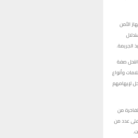
از الأمن
تدلال
 الجريمة.
 انتحل صفة
رة ببنغازي، وطالب شراء 12 ساعة من علامات وأنواع
حل لإيهامهم
لفاخرة من
 على عدد من
ت.