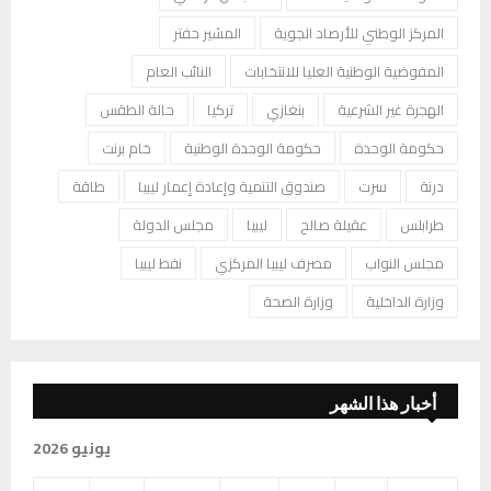
المركز الوطني للأرصاد الجوية
المشير حفتر
المفوضية الوطنية العليا للانتخابات
النائب العام
الهجرة غير الشرعية
بنغازي
تركيا
حالة الطقس
حكومة الوحدة
حكومة الوحدة الوطنية
خام برنت
درنة
سرت
صندوق التنمية وإعادة إعمار ليبيا
طاقة
طرابلس
عقيلة صالح
ليبيا
مجلس الدولة
مجلس النواب
مصرف ليبيا المركزي
نفط ليبيا
وزارة الداخلية
وزارة الصحة
أخبار هذا الشهر
يونيو 2026