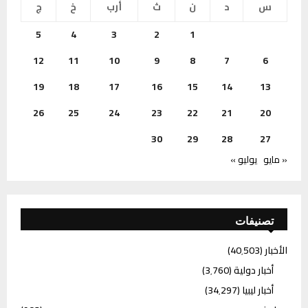
س
د
ن
ث
أرب
خ
ج
5
4
3
2
1
12
11
10
9
8
7
6
19
18
17
16
15
14
13
26
25
24
23
22
21
20
30
29
28
27
« مايو
يوليو »
تصنيفات
الأخبار
(40٬503)
أخبار دولية
(3٬760)
أخبار ليبيا
(34٬297)