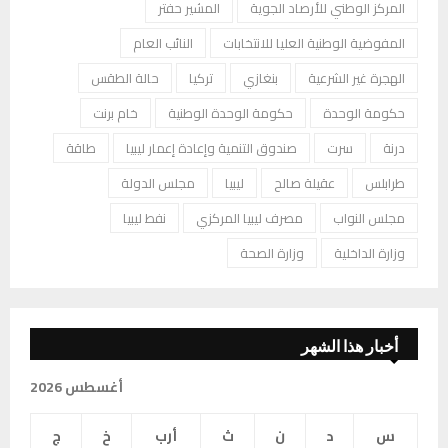
المركز الوطني للأرصاد الجوية
المشير حفتر
المفوضية الوطنية العليا للانتخابات
النائب العام
الهجرة غير الشرعية
بنغازي
تركيا
حالة الطقس
حكومة الوحدة
حكومة الوحدة الوطنية
خام برنت
درنة
سرت
صندوق التنمية وإعادة إعمار ليبيا
طاقة
طرابلس
عقيلة صالح
ليبيا
مجلس الدولة
مجلس النواب
مصرف ليبيا المركزي
نفط ليبيا
وزارة الداخلية
وزارة الصحة
أخبار هذا الشهر
أغسطس 2026
س
د
ن
ث
أرب
خ
ج