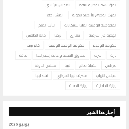
المؤسسة الوطنية للنفط
المجلس الرئاسي
المركز الوطني للأرصاد الجوية
المشير حفتر
المفوضية الوطنية العليا للانتخابات
النائب العام
الهجرة غير الشرعية
بنغازي
تركيا
حالة الطقس
حكومة الوحدة
حكومة الوحدة الوطنية
خام برنت
درنة
سرت
صندوق التنمية وإعادة إعمار ليبيا
طاقة
طرابلس
عقيلة صالح
ليبيا
مجلس الدولة
مجلس النواب
مصرف ليبيا المركزي
نفط ليبيا
وزارة الداخلية
وزارة الصحة
أخبار هذا الشهر
يونيو 2026