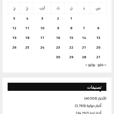
س
د
ن
ث
أرب
خ
ج
5
4
3
2
1
12
11
10
9
8
7
6
19
18
17
16
15
14
13
26
25
24
23
22
21
20
30
29
28
27
« مايو
يوليو »
تصنيفات
الأخبار
(40٬503)
أخبار دولية
(3٬760)
أخبار ليبيا
(34٬297)