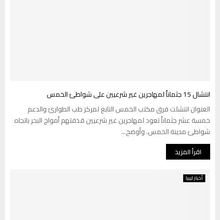
انتشال 15 جثماناً لمهاجرين غير شرعيين على شواطئ الخمس
العنوان انتشلت فرق مكتب الخمس التابع لمركز طب الطوارئ والدعم
خمسة عشر جثماناً تعود لمهاجرين غير شرعيين قذفتهم أمواج البحر باتجاه
شواطئ مدينة الخمس. وأوضح...
اقرأ المزيد
أخبار ليبيا