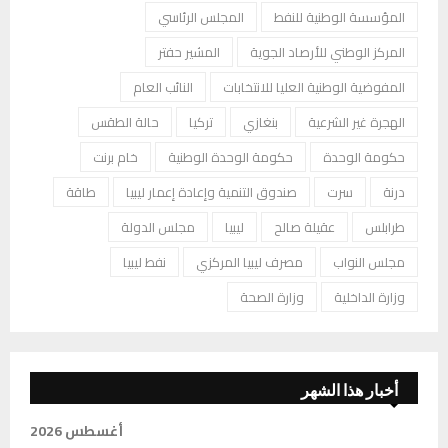
المؤسسة الوطنية للنفط
المجلس الرئاسي
المركز الوطني للأرصاد الجوية
المشير حفتر
المفوضية الوطنية العليا للانتخابات
النائب العام
الهجرة غير الشرعية
بنغازي
تركيا
حالة الطقس
حكومة الوحدة
حكومة الوحدة الوطنية
خام برنت
درنة
سرت
صندوق التنمية وإعادة إعمار ليبيا
طاقة
طرابلس
عقيلة صالح
ليبيا
مجلس الدولة
مجلس النواب
مصرف ليبيا المركزي
نفط ليبيا
وزارة الداخلية
وزارة الصحة
أخبار هذا الشهر
أغسطس 2026