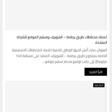
اعتماد مخططات طريق برطمة – الشويرف وتسليم الموقع للشركة
المنفذة
العنوان-سرت أعلن الجهاز الوطني للتنمية اعتماد المخططات التصميمية
الخاصة بمشروع طريق برطمة – الشويرف، الممتد على مسافة 140
كيلومترًا، إلى جانب توقيع محضر تسليم موقع...
اقرأ المزيد
أخبار ليبيا