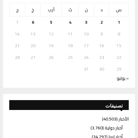
س
د
ن
ث
أرب
خ
ج
7
6
5
4
3
2
1
14
13
12
11
10
9
8
21
20
19
18
17
16
15
28
27
26
25
24
23
22
31
30
29
« يوليو
تصنيفات
الأخبار
(40٬503)
أخبار دولية
(3٬760)
أخبار ليبيا
(34٬297)