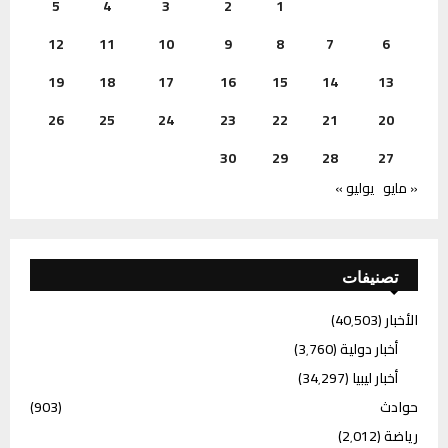
5
4
3
2
1
12
11
10
9
8
7
6
19
18
17
16
15
14
13
26
25
24
23
22
21
20
30
29
28
27
« مايو
يوليو »
تصنيفات
الأخبار
(40٬503)
أخبار دولية
(3٬760)
أخبار ليبيا
(34٬297)
حوادث
(903)
رياضة
(2٬012)