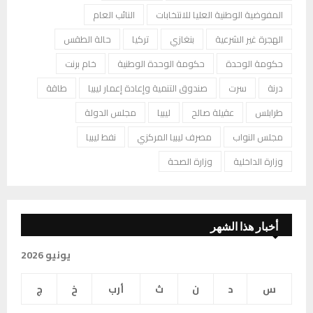
المفوضية الوطنية العليا للانتخابات
النائب العام
الهجرة غير الشرعية
بنغازي
تركيا
حالة الطقس
حكومة الوحدة
حكومة الوحدة الوطنية
خام برنت
درنة
سرت
صندوق التنمية وإعادة إعمار ليبيا
طاقة
طرابلس
عقيلة صالح
ليبيا
مجلس الدولة
مجلس النواب
مصرف ليبيا المركزي
نفط ليبيا
وزارة الداخلية
وزارة الصحة
أخبار هذا الشهر
يونيو 2026
س
د
ن
ث
أرب
خ
ج