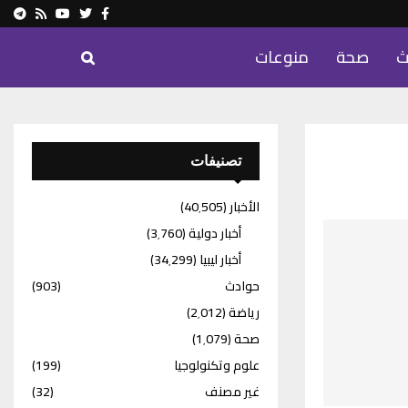
ram
Youtube
Rss
Twitter
Facebook
ث
صحة
منوعات
تصنيفات
الأخبار
(40٬505)
أخبار دولية
(3٬760)
أخبار ليبيا
(34٬299)
حوادث
(903)
رياضة
(2٬012)
صحة
(1٬079)
علوم وتكنولوجيا
(199)
غير مصنف
(32)