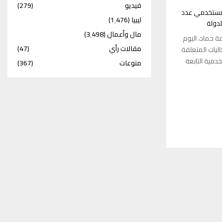
فيديو
(279)
 مستخدمي عدد
ليبيا
(1٬476)
لدولة
مال وأعمال
(3٬498)
ة حماد، اليوم
مقالات رأي
(47)
ليات المتعلقة
مية التابعة
منوعات
(367)