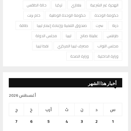
الهجرة غير الشرعية
بنغازي
تركيا
حالة الطقس
حكومة الوحدة
حكومة الوحدة الوطنية
خام برنت
درنة
سرت
صندوق التنمية وإعادة إعمار ليبيا
طاقة
طرابلس
عقيلة صالح
ليبيا
مجلس الدولة
مجلس النواب
مصرف ليبيا المركزي
نفط ليبيا
وزارة الداخلية
وزارة الصحة
أخبار هذا الشهر
أغسطس 2026
س
د
ن
ث
أرب
خ
ج
7
6
5
4
3
2
1