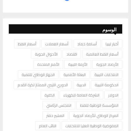
الوسوم
أخبار ليبيا
أسامة حماد
أسعار العملات
أسعار النفط
أسعار النفط العالمية
اقتصاد
الأحوال الجوية
الأرصاد الجوية
الأزمة الليبية
الأمم المتحدة
الانتخابات الليبية
البعثة الأممية
الجهاز الوطني للتنمية
الحكومة الليبية
الدبيبة
الدوري الليبي الممتاز لكرة القدم
الدولار
الشركة العامة للكهرباء
الكفرة
المؤسسة الوطنية للنفط
المجلس الرئاسي
المركز الوطني للأرصاد الجوية
المشير حفتر
المفوضية الوطنية العليا للانتخابات
النائب العام