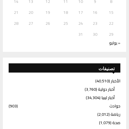
14
13
12
11
10
9
8
21
20
19
18
17
16
15
28
27
26
25
24
23
22
31
30
29
« يوليو
تصنيفات
الأخبار
(40٬510)
أخبار دولية
(3٬760)
أخبار ليبيا
(34٬304)
حوادث
(903)
رياضة
(2٬012)
صحة
(1٬079)