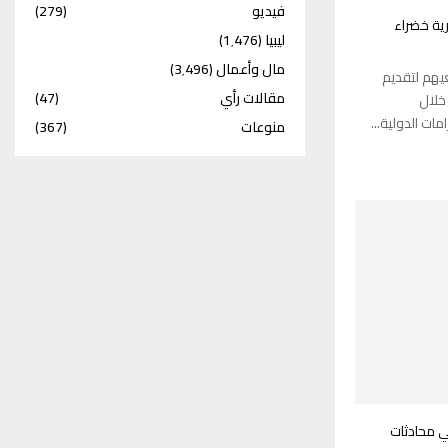
فيديو
(279)
رية خضراء
ليبيا
(1٬476)
مال وأعمال
(3٬496)
عيهم لتقديم
مقالات رأي
(47)
خلال
مات الدولية...
منوعات
(367)
في محادثات