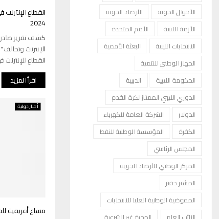
الأحوال الجوية
الأرصاد الجوية
2024
الأزمة الليبية
الأمم المتحدة
كشف تقرير صادر
الانتخابات الليبية
البعثة الأممية
انقطاع للإنترنت في 15 دولة أفريقي
الجهاز الوطني للتنمية
اقرأ المزيد
الحكومة الليبية
الدبيبة
الدوري الليبي الممتاز لكرة القدم
أخبار دولية
الدولار
الشركة العامة للكهرباء
الكفرة
المؤسسة الوطنية للنفط
المجلس الرئاسي
المركز الوطني للأرصاد الجوية
المشير حفتر
المفوضية الوطنية العليا للانتخابات
مساع أفريقية لل
النائب العام
الهجرة غير الشرعية