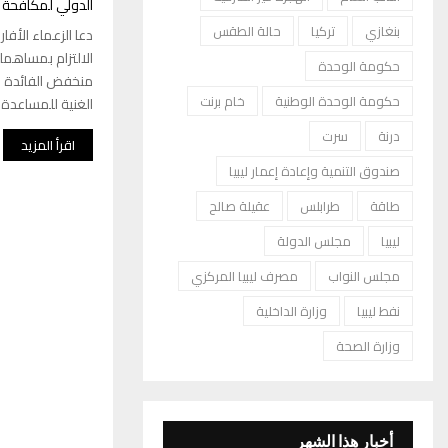
الدولي لمكافحة ت
بنغازي
تركيا
حالة الطقس
دعا الزعماء الأفار
الالتزام بمساهما
حكومة الوحدة
منخفض الفائدة لل
حكومة الوحدة الوطنية
خام برنت
الغنية للمساعدة..
درنة
سرت
اقرأ المزيد
صندوق التنمية وإعادة إعمار ليبيا
طاقة
طرابلس
عقيلة صالح
ليبيا
مجلس الدولة
مجلس النواب
مصرف ليبيا المركزي
نفط ليبيا
وزارة الداخلية
وزارة الصحة
أخبار هذا الشهر