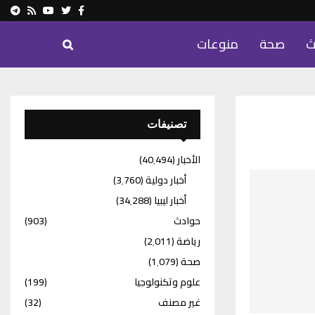
ram
Youtube
Rss
Twitter
Facebook
ث
صحة
منوعات
تصنيفات
الأخبار
(40٬494)
أخبار دولية
(3٬760)
أخبار ليبيا
(34٬288)
حوادث
(903)
رياضة
(2٬011)
صحة
(1٬079)
علوم وتكنولوجيا
(199)
غير مصنف
(32)