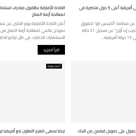
انقطاع الإنترنت في أفريقيا: أعلى 9 دول متضررة في
القادة الأفارقة يطلقون مبادرات استثما
لمعالجة أزمة المناخ
 عن منظمة "أكسس ناو" لحقوق
أعلن القادة الأفارقة يوم الاثنين عن س
الإنترنت وتحالف" كيب إت أون" عن تسجيل 21 حالة
نموذج عالمي لمعالجة أزمة المناخ من 
ة...
الاستثمارات الخضراء، في ظل تراجع الالتزا
اقرأ المزيد
أخبار دولية
حصول على تمويل قياسي من البنك
تركيا تسعى لتعزيز التعاون مع أفريقيا 