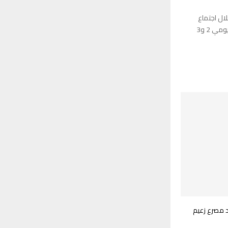
لال اجتماع
وزاري تركي أفريقي يُعقد في جيبوتي يومي 2 و3
د مصرع زعيم