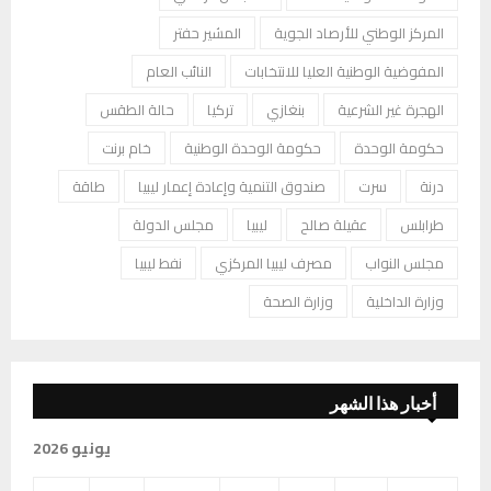
المركز الوطني للأرصاد الجوية
المشير حفتر
المفوضية الوطنية العليا للانتخابات
النائب العام
الهجرة غير الشرعية
بنغازي
تركيا
حالة الطقس
حكومة الوحدة
حكومة الوحدة الوطنية
خام برنت
درنة
سرت
صندوق التنمية وإعادة إعمار ليبيا
طاقة
طرابلس
عقيلة صالح
ليبيا
مجلس الدولة
مجلس النواب
مصرف ليبيا المركزي
نفط ليبيا
وزارة الداخلية
وزارة الصحة
أخبار هذا الشهر
يونيو 2026