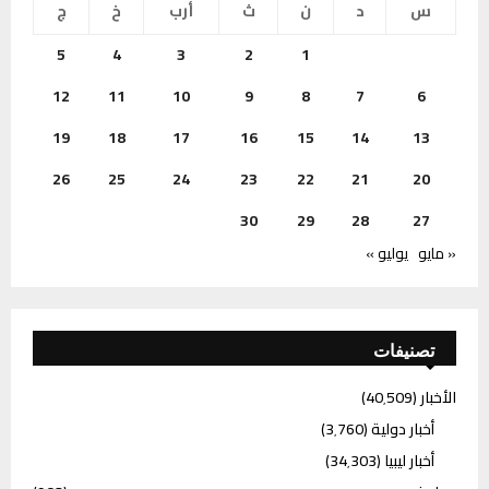
س
د
ن
ث
أرب
خ
ج
5
4
3
2
1
12
11
10
9
8
7
6
19
18
17
16
15
14
13
26
25
24
23
22
21
20
30
29
28
27
« مايو
يوليو »
تصنيفات
الأخبار
(40٬509)
أخبار دولية
(3٬760)
أخبار ليبيا
(34٬303)