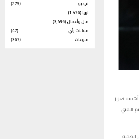
فيديو
(279)
ليبيا
(1٬476)
مال وأعمال
(3٬496)
مقالات رأي
(47)
منوعات
(367)
أهمية تعزيز
م التقني
 الصحية