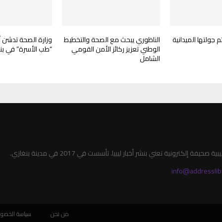
 جولتها الميدانية
الناظوري يبحث مع الصحة والتخطيط
وزارة الصحة تدشن أ
الوطني تعزيز ركائز الأمن القومي
“طب الأسرة” في بن
الشامل
صحيفة إلكترونية تعني بنشر أخبار ليبيا. تأسست في 2017 في مدينة بنغازي.
info@addresslib
من نحن
سياسة الخصو