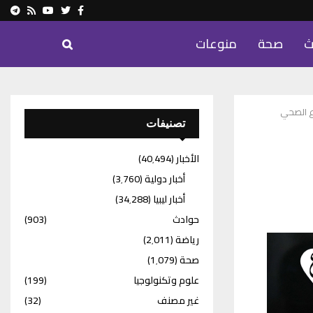
ram
Youtube
Rss
Twitter
Facebook
ث
صحة
منوعات
ع الصحي
تصنيفات
الأخبار
(40٬494)
أخبار دولية
(3٬760)
أخبار ليبيا
(34٬288)
حوادث
(903)
رياضة
(2٬011)
صحة
(1٬079)
علوم وتكنولوجيا
(199)
غير مصنف
(32)