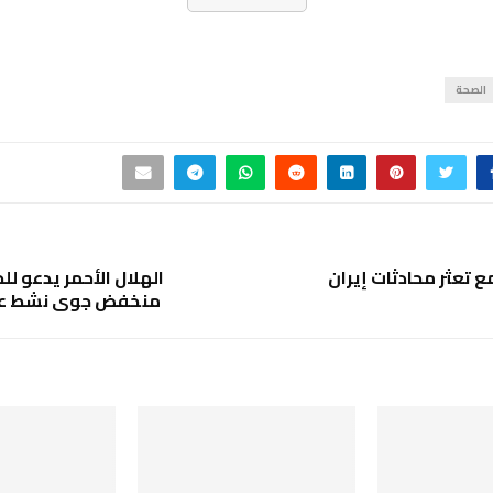
الصحة
ع تعثر محادثات إيران
الهلال الأحمر يدعو لل
منخفض جوي نشط على