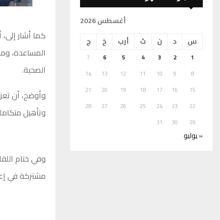
أغسطس 2026
كما أشار إلى، 
س
د
ن
ث
أرب
خ
ج
المساعدة، وموا
7
6
5
4
3
2
1
الصحية.
14
13
12
11
10
9
8
21
20
19
18
17
16
15
وأوضح، أن تعزي
28
27
26
25
24
23
22
وتأهيل متكامل
31
30
29
« يوليو
وفي ختام اللقا
مشتركة في إعدا