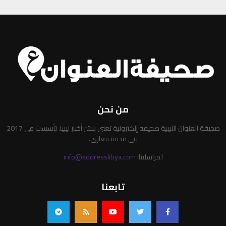
من نحن
صحيفة العنوان الليبية صحيفة إلكترونية تعني بنشر أخبار ليبيا. تأسست في 2017
في مدينة بنغازي.
لمراسلتنا:
info@addresslibya.com
تابعنا