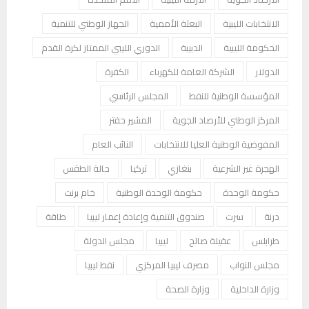
الانتخابات الليبية
البعثة الأممية
الجهاز الوطني للتنمية
الحكومة الليبية
الدبيبة
الدوري الليبي الممتاز لكرة القدم
الدولار
الشركة العامة للكهرباء
الكفرة
المؤسسة الوطنية للنفط
المجلس الرئاسي
المركز الوطني للأرصاد الجوية
المشير حفتر
المفوضية الوطنية العليا للانتخابات
النائب العام
الهجرة غير الشرعية
بنغازي
تركيا
حالة الطقس
حكومة الوحدة
حكومة الوحدة الوطنية
خام برنت
درنة
سرت
صندوق التنمية وإعادة إعمار ليبيا
طاقة
طرابلس
عقيلة صالح
ليبيا
مجلس الدولة
مجلس النواب
مصرف ليبيا المركزي
نفط ليبيا
وزارة الداخلية
وزارة الصحة