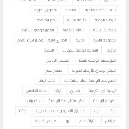
أسعار النفط العالمية
اقتصاد
الأحوال الجوية
الأرصاد الجوية
الأزمة الليبية
الأمم المتحدة
الانتخابات الليبية
البعثة الأممية
الجهاز الوطني للتنمية
الحكومة الليبية
الدبيبة
الدوري الليبي الممتاز لكرة القدم
الدولار
الشركة العامة للكهرباء
الكفرة
المؤسسة الوطنية للنفط
المجلس الرئاسي
المركز الوطني للأرصاد الجوية
المشير حفتر
المفوضية الوطنية العليا للانتخابات
النائب العام
الهجرة غير الشرعية
بنغازي
تركيا
حالة الطقس
حكومة الوحدة
حكومة الوحدة الوطنية
خام برنت
درنة
سرت
صندوق التنمية وإعادة إعمار ليبيا
طاقة
طرابلس
عقيلة صالح
ليبيا
مجلس الدولة