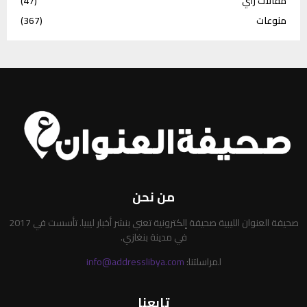
مقالات رأي
(47)
منوعات
(367)
من نحن
صحيفة العنوان الليبية صحيفة إلكترونية تعني بنشر أخبار ليبيا. تأسست في 2017
في مدينة بنغازي.
لمراسلتنا:
info@addresslibya.com
تابعنا