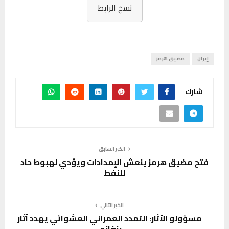
نسخ الرابط
إيران
مضيق هرمز
شارك
الخبر السابق
فتح مضيق هرمز ينعش الإمدادات ويؤدي لهبوط حاد
للنفط
الخبر التالي
مسؤولو الآثار: التمدد العمراني العشوائي يهدد آثار