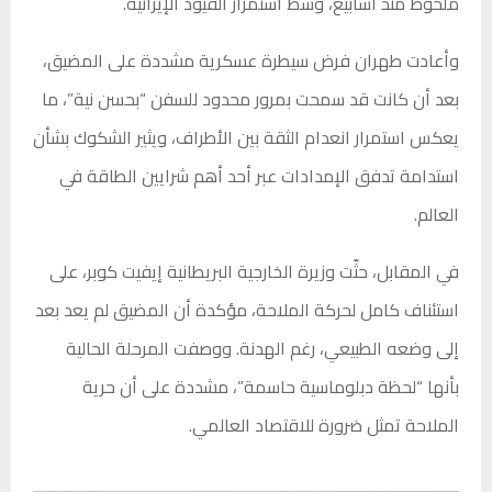
ملحوظ منذ أسابيع، وسط استمرار القيود الإيرانية.
وأعادت طهران فرض سيطرة عسكرية مشددة على المضيق،
بعد أن كانت قد سمحت بمرور محدود للسفن “بحسن نية”، ما
يعكس استمرار انعدام الثقة بين الأطراف، ويثير الشكوك بشأن
استدامة تدفق الإمدادات عبر أحد أهم شرايين الطاقة في
العالم.
في المقابل، حثّت وزيرة الخارجية البريطانية إيفيت كوبر، على
استئناف كامل لحركة الملاحة، مؤكدة أن المضيق لم يعد بعد
إلى وضعه الطبيعي، رغم الهدنة. ووصفت المرحلة الحالية
بأنها “لحظة دبلوماسية حاسمة”، مشددة على أن حرية
الملاحة تمثل ضرورة للاقتصاد العالمي.