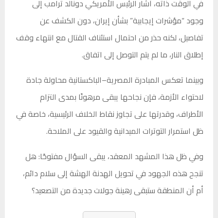
في الوقت ذاته، أشار الرئيس الأمريكي دونالد ترامب إلى
وجود “مؤشرات إيجابية” بشأن إيران، دون الكشف عن
تفاصيل، لكنه حذر من احتمال استئناف القتال مع انتهاء وقف
إطلاق النار، ما لم يتم التوصل إلى اتفاق.
وبينما تعكس المبادرة المصرية–الباكستانية محاولة جادة
لاحتواء الأزمة، فإن نجاحها يبقى مرهونًا بمدى التزام
الأطراف، وقدرتها على تجاوز نقاط الخلاف الرئيسية، خاصة في
ظل استمرار التوترات الميدانية والقيود على الملاحة.
وفي ظل هذا المشهد المعقد، يبقى السؤال مفتوحًا: هل
تنجح هذه الجهود في تحويل الهدنة الهشة إلى سلام دائم،
أم أن المنطقة ستبقى رهينة جولات جديدة من التصعيد؟