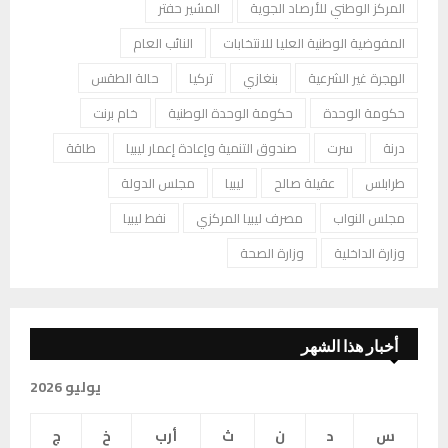
المركز الوطني للأرصاد الجوية
المشير حفتر
المفوضية الوطنية العليا للانتخابات
النائب العام
الهجرة غير الشرعية
بنغازي
تركيا
حالة الطقس
حكومة الوحدة
حكومة الوحدة الوطنية
خام برنت
درنة
سرت
صندوق التنمية وإعادة إعمار ليبيا
طاقة
طرابلس
عقيلة صالح
ليبيا
مجلس الدولة
مجلس النواب
مصرف ليبيا المركزي
نفط ليبيا
وزارة الداخلية
وزارة الصحة
أخبار هذا الشهر
يوليو 2026
س
د
ن
ث
أرب
خ
ج