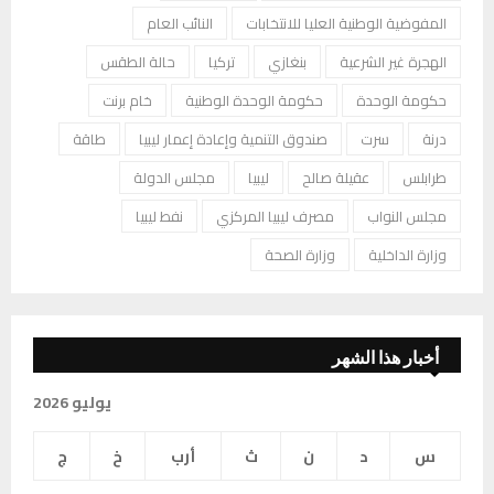
المفوضية الوطنية العليا للانتخابات
النائب العام
الهجرة غير الشرعية
بنغازي
تركيا
حالة الطقس
حكومة الوحدة
حكومة الوحدة الوطنية
خام برنت
درنة
سرت
صندوق التنمية وإعادة إعمار ليبيا
طاقة
طرابلس
عقيلة صالح
ليبيا
مجلس الدولة
مجلس النواب
مصرف ليبيا المركزي
نفط ليبيا
وزارة الداخلية
وزارة الصحة
أخبار هذا الشهر
يوليو 2026
س
د
ن
ث
أرب
خ
ج