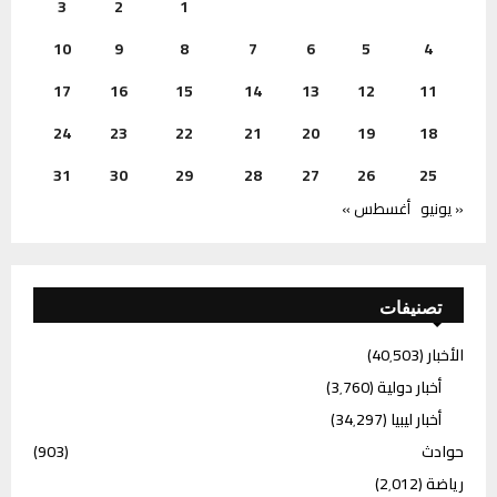
3
2
1
10
9
8
7
6
5
4
17
16
15
14
13
12
11
24
23
22
21
20
19
18
31
30
29
28
27
26
25
« يونيو
أغسطس »
تصنيفات
الأخبار
(40٬503)
أخبار دولية
(3٬760)
أخبار ليبيا
(34٬297)
حوادث
(903)
رياضة
(2٬012)