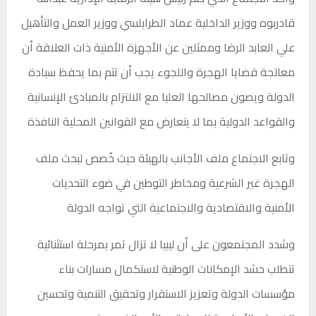
قادربوه ووزير الداخلية عماد الطرابلسي ووزير العمل والتأهيل
علي العابد الرضا وممثلين عن الأجهزة الأمنية ذات العلاقة أن
معالجة قضايا الهجرة واللجوء يجب أن تتم بما يحفظ سيادة
الدولة ويصون مصالحها العليا مع الالتزام بالمبادئ الإنسانية
والقواعد الدولية بما لا يتعارض مع القوانين المحلية النافذة
وتابع الاجتماع ملف الأجانب بالهيئة حيث خُصص لبحث ملف
الهجرة غير الشرعية ومخاطر التوطين في ضوء التحديات
الأمنية والاقتصادية والاجتماعية التي تواجه الدولة
وشدد المجتمعون على أن ليبيا لا تزال تمر بمرحلة استثنائية
تتطلب حشد الإمكانات الوطنية لاستكمال مسارات بناء
مؤسسات الدولة وتعزيز الاستقرار وتحقيق التنمية وتحسين