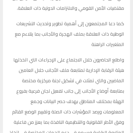
مقتضيات الأمن القومي والالتزامات الدولية ذات العلاقة.
كما دعا المجتمعون إلى أهمية تطوير وتحديث التشريعات
الوطنية ذات العلاقة بملف الهجرة والأجانب بما يتلاءم مع
المتغيرات الراهنة
واطلع الحاضرون خلال الاجتماع على الإجراءات التي اتخذتها
هيئة الرقابة الإدارية لمتابعة ملف الأجانب خلال العامين
الماضيين والتي تمثلت في تشكيل لجنة مركزية مختصة
بمتابعة أوضاع الأجانب إلى جانب تفعيل لجان فرعية بفروع
الهيئة بمختلف المناطق بهدف حصر البيانات وجمع
المعلومات ورصد المؤشرات ذات الصلة وتقييم الوضع القائم
وفق الأطر القانونية والتنظيمية النافذة بما يعزز من فاعلية
المتابعة الرقابية ويسهم في دعم الجهات المختصة في اتخاذ