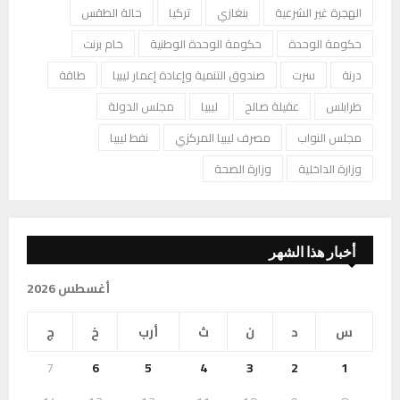
الهجرة غير الشرعية
بنغازي
تركيا
حالة الطقس
حكومة الوحدة
حكومة الوحدة الوطنية
خام برنت
درنة
سرت
صندوق التنمية وإعادة إعمار ليبيا
طاقة
طرابلس
عقيلة صالح
ليبيا
مجلس الدولة
مجلس النواب
مصرف ليبيا المركزي
نفط ليبيا
وزارة الداخلية
وزارة الصحة
أخبار هذا الشهر
أغسطس 2026
س
د
ن
ث
أرب
خ
ج
7
6
5
4
3
2
1