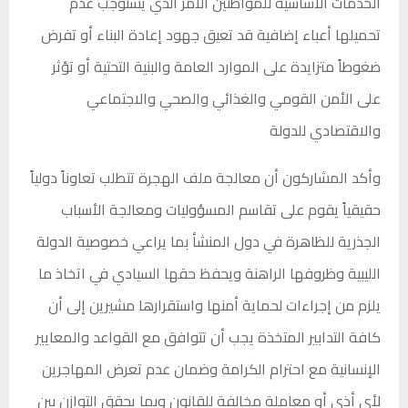
الخدمات الأساسية للمواطنين الأمر الذي يستوجب عدم
تحميلها أعباء إضافية قد تعيق جهود إعادة البناء أو تفرض
ضغوطاً متزايدة على الموارد العامة والبنية التحتية أو تؤثر
على الأمن القومي والغذائي والصحي والاجتماعي
والاقتصادي للدولة
وأكد المشاركون أن معالجة ملف الهجرة تتطلب تعاوناً دولياً
حقيقياً يقوم على تقاسم المسؤوليات ومعالجة الأسباب
الجذرية للظاهرة في دول المنشأ بما يراعي خصوصية الدولة
الليبية وظروفها الراهنة ويحفظ حقها السيادي في اتخاذ ما
يلزم من إجراءات لحماية أمنها واستقرارها مشيرين إلى أن
كافة التدابير المتخذة يجب أن تتوافق مع القواعد والمعايير
الإنسانية مع احترام الكرامة وضمان عدم تعرض المهاجرين
لأي أذى أو معاملة مخالفة للقانون وبما يحقق التوازن بين