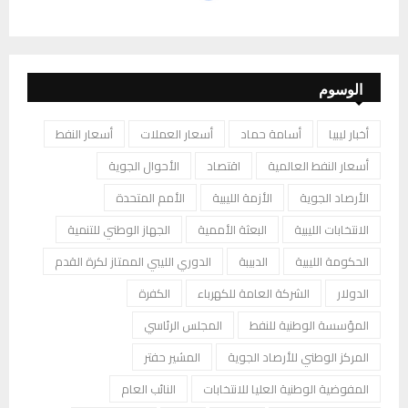
الوسوم
أخبار ليبيا
أسامة حماد
أسعار العملات
أسعار النفط
أسعار النفط العالمية
اقتصاد
الأحوال الجوية
الأرصاد الجوية
الأزمة الليبية
الأمم المتحدة
الانتخابات الليبية
البعثة الأممية
الجهاز الوطني للتنمية
الحكومة الليبية
الدبيبة
الدوري الليبي الممتاز لكرة القدم
الدولار
الشركة العامة للكهرباء
الكفرة
المؤسسة الوطنية للنفط
المجلس الرئاسي
المركز الوطني للأرصاد الجوية
المشير حفتر
المفوضية الوطنية العليا للانتخابات
النائب العام