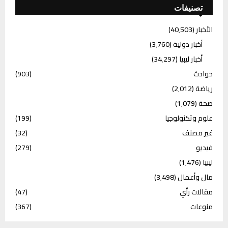
تصنيفات
الأخبار
(40٬503)
أخبار دولية
(3٬760)
أخبار ليبيا
(34٬297)
حوادث
(903)
رياضة
(2٬012)
صحة
(1٬079)
علوم وتكنولوجيا
(199)
غير مصنف
(32)
فيديو
(279)
ليبيا
(1٬476)
مال وأعمال
(3٬498)
مقالات رأي
(47)
منوعات
(367)