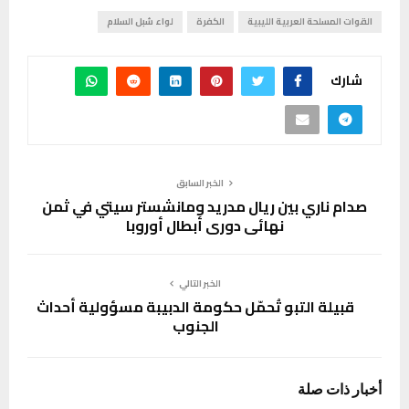
القوات المسلحة العربية الليبية
الكفرة
لواء سُبل السلام
شارك
الخبر السابق
صدام ناري بين ريال مدريد ومانشستر سيتي في ثمن
نهائي دوري أبطال أوروبا
الخبر التالي
قبيلة التبو تُحمّل حكومة الدبيبة مسؤولية أحداث
الجنوب
أخبار ذات صلة