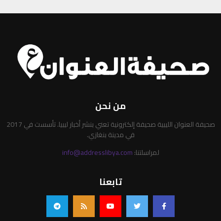
من نحن
صحيفة العنوان الليبية صحيفة إلكترونية تعني بنشر أخبار ليبيا. تأسست في 2017
في مدينة بنغازي.
لمراسلتنا:
info@addresslibya.com
تابعنا