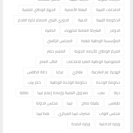
الانتخابات الليبية
البعثة الأممية
الجهاز الوطني للتنمية
الحكومة الليبية
الدبيبة
الدوري الليبي الممتاز لكرة القدم
الدولار
الشركة العامة للكهرباء
الكفرة
المؤسسة الوطنية للنفط
المجلس الرئاسي
المركز الوطني للأرصاد الجوية
المشير حفتر
المفوضية الوطنية العليا للانتخابات
النائب العام
الهجرة غير الشرعية
بنغازي
تركيا
حالة الطقس
حكومة الوحدة
حكومة الوحدة الوطنية
خام برنت
درنة
سرت
صندوق التنمية وإعادة إعمار ليبيا
طاقة
طرابلس
عقيلة صالح
ليبيا
مجلس الدولة
مجلس النواب
مصرف ليبيا المركزي
نفط ليبيا
وزارة الداخلية
وزارة الصحة