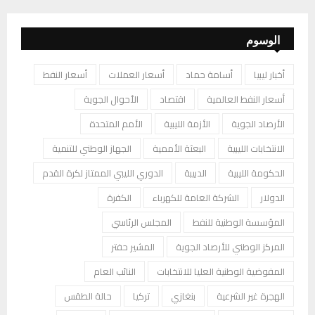
الوسوم
أخبار ليبيا
أسامة حماد
أسعار العملات
أسعار النفط
أسعار النفط العالمية
اقتصاد
الأحوال الجوية
الأرصاد الجوية
الأزمة الليبية
الأمم المتحدة
الانتخابات الليبية
البعثة الأممية
الجهاز الوطني للتنمية
الحكومة الليبية
الدبيبة
الدوري الليبي الممتاز لكرة القدم
الدولار
الشركة العامة للكهرباء
الكفرة
المؤسسة الوطنية للنفط
المجلس الرئاسي
المركز الوطني للأرصاد الجوية
المشير حفتر
المفوضية الوطنية العليا للانتخابات
النائب العام
الهجرة غير الشرعية
بنغازي
تركيا
حالة الطقس