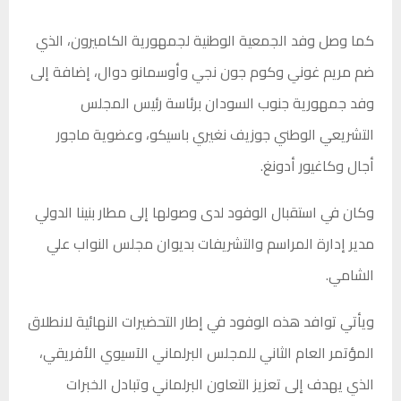
كما وصل وفد الجمعية الوطنية لجمهورية الكاميرون، الذي
ضم مريم غوني وكوم جون نجي وأوسمانو دوال، إضافة إلى
وفد جمهورية جنوب السودان برئاسة رئيس المجلس
التشريعي الوطني جوزيف نغيري باسيكو، وعضوية ماجور
أجال وكاغيور أدونغ.
وكان في استقبال الوفود لدى وصولها إلى مطار بنينا الدولي
مدير إدارة المراسم والتشريفات بديوان مجلس النواب علي
الشامي.
ويأتي توافد هذه الوفود في إطار التحضيرات النهائية لانطلاق
المؤتمر العام الثاني للمجلس البرلماني الآسيوي الأفريقي،
الذي يهدف إلى تعزيز التعاون البرلماني وتبادل الخبرات