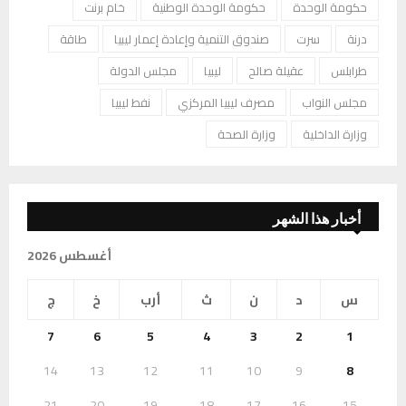
حكومة الوحدة
حكومة الوحدة الوطنية
خام برنت
درنة
سرت
صندوق التنمية وإعادة إعمار ليبيا
طاقة
طرابلس
عقيلة صالح
ليبيا
مجلس الدولة
مجلس النواب
مصرف ليبيا المركزي
نفط ليبيا
وزارة الداخلية
وزارة الصحة
أخبار هذا الشهر
أغسطس 2026
س
د
ن
ث
أرب
خ
ج
7
6
5
4
3
2
1
14
13
12
11
10
9
8
21
20
19
18
17
16
15