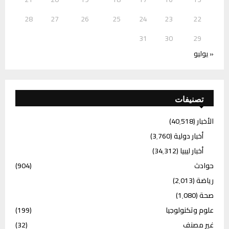
28
27
26
25
24
23
22
31
30
29
« يوليو
تصنيفات
الأخبار
(40٬518)
أخبار دولية
(3٬760)
أخبار ليبيا
(34٬312)
حوادث
(904)
رياضة
(2٬013)
صحة
(1٬080)
علوم وتكنولوجيا
(199)
غير مصنف
(32)