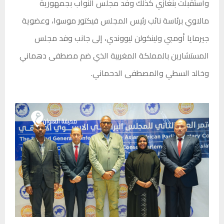
واستقبلت بنغازي كذلك وفد مجلس النواب بجمهورية
مالاوي برئاسة نائب رئيس المجلس فيكتور موسوا، وعضوية
جيرمايا أومبي ولينكولن ليووندي، إلى جانب وفد مجلس
المستشارين بالمملكة المغربية الذي ضم مصطفى دهماني
وخالد السطي والمصطفى الدحماني.