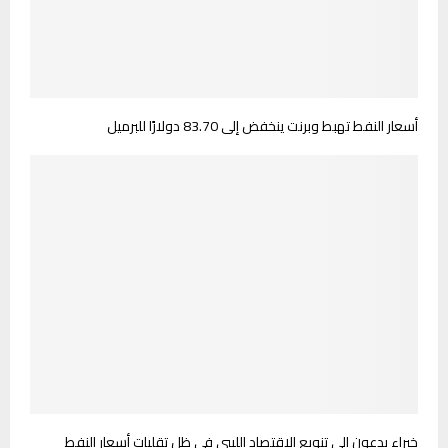
أسعار النفط تهبط وبرنت ينخفض إلى 83.70 دولارًا للبرميل
خبراء يدعون إلى تنويع الاقتصاد الليبي في ظل تقلبات أسعار النفط