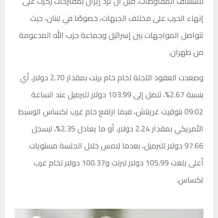
لاستئناف المفاوضات، قبل أن ترد إيران بمقترحات ركزت على
إنهاء الحرب على مختلف الجبهات، خصوصًا في لبنان، حيث
تتواصل المواجهات بين إسرائيل وجماعة حزب الله المدعومة
من طهران.
وصعدت العقود الآجلة لخام خام برنت بمقدار 2.70 دولار، أي
بنسبة 2.67%، لتصل إلى 103.99 دولار للبرميل عند الساعة
09:02 بتوقيت غرينتش، فيما ارتفع خام غرب تكساس الوسيط
الأمريكي بمقدار 2.24 دولار، أو ما يعادل 2.35%، ليسجل
97.66 دولار للبرميل، بعدما لامس خلال الجلسة مستويات
أعلى بلغت 105.99 دولار لبرنت و100.37 دولار لخام غرب
تكساس.