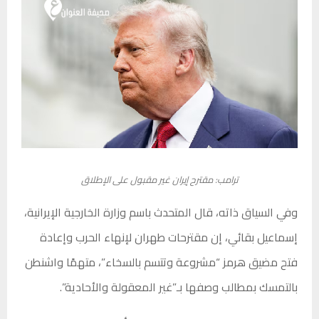
ترامب: مقترح إيران غير مقبول على الإطلاق
وفي السياق ذاته، قال المتحدث باسم وزارة الخارجية الإيرانية،
إسماعيل بقائي، إن مقترحات طهران لإنهاء الحرب وإعادة
فتح مضيق هرمز “مشروعة وتتسم بالسخاء”، متهمًا واشنطن
بالتمسك بمطالب وصفها بـ”غير المعقولة والأحادية”.