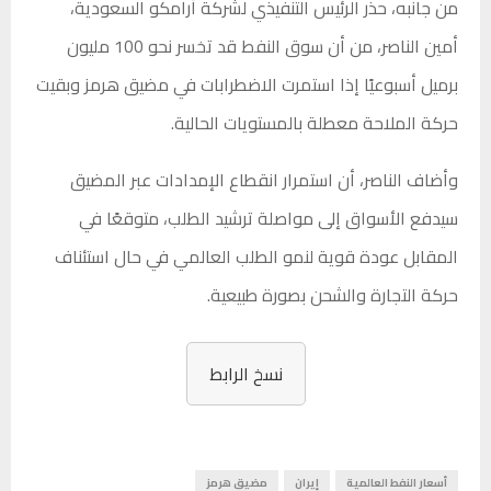
من جانبه، حذر الرئيس التنفيذي لشركة أرامكو السعودية،
أمين الناصر، من أن سوق النفط قد تخسر نحو 100 مليون
برميل أسبوعيًا إذا استمرت الاضطرابات في مضيق هرمز وبقيت
حركة الملاحة معطلة بالمستويات الحالية.
وأضاف الناصر، أن استمرار انقطاع الإمدادات عبر المضيق
سيدفع الأسواق إلى مواصلة ترشيد الطلب، متوقعًا في
المقابل عودة قوية لنمو الطلب العالمي في حال استئناف
حركة التجارة والشحن بصورة طبيعية.
نسخ الرابط
أسعار النفط العالمية
إيران
مضيق هرمز