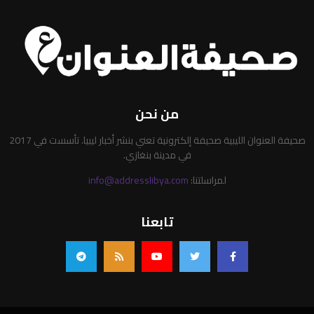
من نحن
صحيفة العنوان الليبية صحيفة إلكترونية تعني بنشر أخبار ليبيا. تأسست في 2017
في مدينة بنغازي.
لمراسلتنا:
info@addresslibya.com
تابعنا