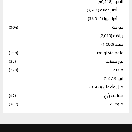
الأخبار
(40٬518)
أخبار دولية
(3٬760)
أخبار ليبيا
(34٬312)
حوادث
(904)
رياضة
(2٬013)
صحة
(1٬080)
علوم وتكنولوجيا
(199)
غير مصنف
(32)
فيديو
(279)
ليبيا
(1٬477)
مال وأعمال
(3٬500)
مقالات رأي
(47)
منوعات
(367)