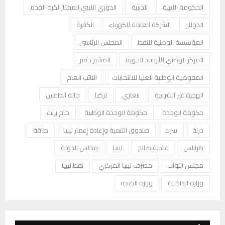
الحكومة الليبية
الدبيبة
الدوري الليبي الممتاز لكرة القدم
الدولار
الشركة العامة للكهرباء
الكفرة
المؤسسة الوطنية للنفط
المجلس الرئاسي
المركز الوطني للأرصاد الجوية
المشير حفتر
المفوضية الوطنية العليا للانتخابات
النائب العام
الهجرة غير الشرعية
بنغازي
تركيا
حالة الطقس
حكومة الوحدة
حكومة الوحدة الوطنية
خام برنت
درنة
سرت
صندوق التنمية وإعادة إعمار ليبيا
طاقة
طرابلس
عقيلة صالح
ليبيا
مجلس الدولة
مجلس النواب
مصرف ليبيا المركزي
نفط ليبيا
وزارة الداخلية
وزارة الصحة