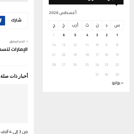
أغسطس 2026
شارك
س
د
ن
ث
أرب
خ
ج
7
6
5
4
3
2
1
الخبر السابق
14
13
12
11
10
9
8
الإمارات تنس
21
20
19
18
17
16
15
28
27
26
25
24
23
22
31
30
29
أخبار ذات صلة
« يوليو
من 3 إلى 