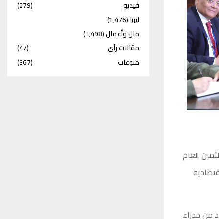
فيديو
(279)
ليبيا
(1٬476)
مال وأعمال
(3٬498)
مقالات رأي
(47)
منوعات
(367)
أمين العام
قتصادية
د من مدراء