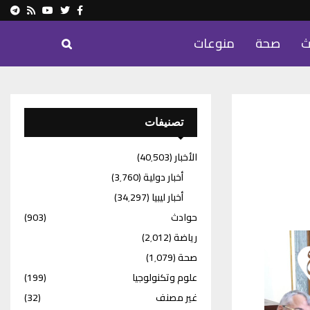
ram
Youtube
Rss
Twitter
Facebook
ث
صحة
منوعات
تصنيفات
الأخبار
(40٬503)
أخبار دولية
(3٬760)
أخبار ليبيا
(34٬297)
حوادث
(903)
رياضة
(2٬012)
صحة
(1٬079)
علوم وتكنولوجيا
(199)
غير مصنف
(32)