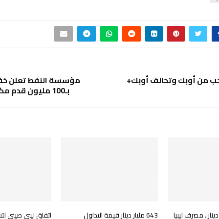
حب من أوبك وتحالف أوبك+
مؤسسة النفط تعلن خفض
بـ100 مليون قدم مكعب في 2025
4 آلاف دينار.. مصرف ليبيا
643 مليار دينار قيمة التداول
اتفاق ليبي صيني ل