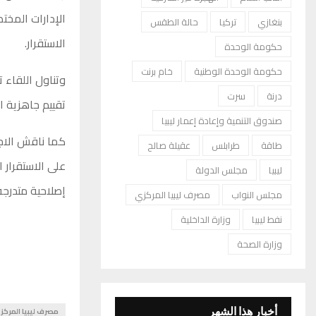
الإدارات المخت
بنغازي
تركيا
حالة الطقس
الاستقرار.
حكومة الوحدة
حكومة الوحدة الوطنية
خام برنت
وتناول اللقاء 
درنة
سرت
تقييم جاهزية ال
صندوق التنمية وإعادة إعمار ليبيا
كما ناقش الاجت
طاقة
طرابلس
عقيلة صالح
على الاستقرار 
ليبيا
مجلس الدولة
إصلاحية متدرجة
مجلس النواب
مصرف ليبيا المركزي
نفط ليبيا
وزارة الداخلية
وزارة الصحة
مصرف ليبيا المركز
أخبار هذا الشهر