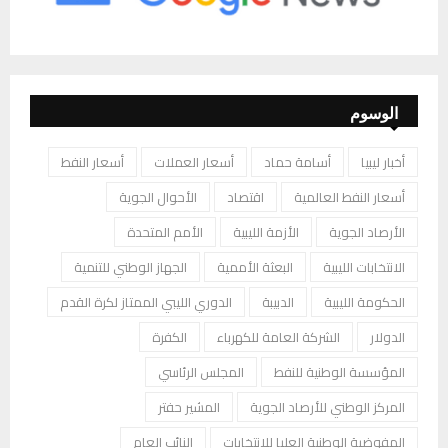
الوسوم
أخبار ليبيا
أسامة حماد
أسعار العملات
أسعار النفط
أسعار النفط العالمية
اقتصاد
الأحوال الجوية
الأرصاد الجوية
الأزمة الليبية
الأمم المتحدة
الانتخابات الليبية
البعثة الأممية
الجهاز الوطني للتنمية
الحكومة الليبية
الدبيبة
الدوري الليبي الممتاز لكرة القدم
الدولار
الشركة العامة للكهرباء
الكفرة
المؤسسة الوطنية للنفط
المجلس الرئاسي
المركز الوطني للأرصاد الجوية
المشير حفتر
المفوضية الوطنية العليا للانتخابات
النائب العام