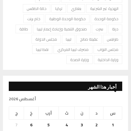
الهجرة غير الشرعية
بنغازي
تركيا
حالة الطقس
حكومة الوحدة
حكومة الوحدة الوطنية
خام برنت
درنة
سرت
صندوق التنمية وإعادة إعمار ليبيا
طاقة
طرابلس
عقيلة صالح
ليبيا
مجلس الدولة
مجلس النواب
مصرف ليبيا المركزي
نفط ليبيا
وزارة الداخلية
وزارة الصحة
أخبار هذا الشهر
أغسطس 2026
س
د
ن
ث
أرب
خ
ج
7
6
5
4
3
2
1