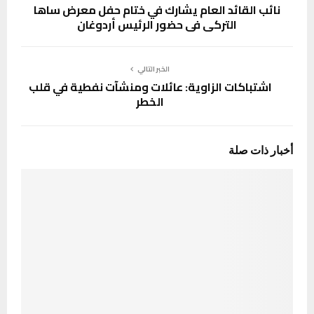
نائب القائد العام يشارك في ختام حفل معرض ساها
التركي في حضور الرئيس أردوغان
الخبر التالي
اشتباكات الزاوية: عائلات ومنشآت نفطية في قلب
الخطر
أخبار ذات صلة