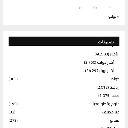
31
30
29
« يوليو
تصنيفات
الأخبار
(40٬503)
أخبار دولية
(3٬760)
أخبار ليبيا
(34٬297)
حوادث
(903)
رياضة
(2٬012)
صحة
(1٬079)
علوم وتكنولوجيا
(199)
غير مصنف
(32)
فيديو
(279)