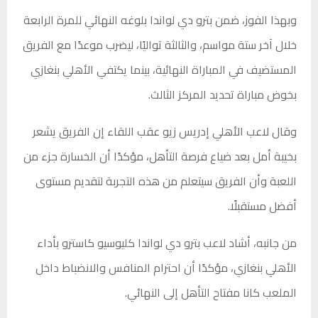
وبهذا الفوز، ضمن بترو دي لواندا بلوغه النهائي للمرة الرابعة
خلال آخر ستة مواسم، والثالثة تواليًا، ليضرب موعدًا مع الفريق
المستضيف في المباراة النهائية، بينما يكتفي الأهلي بنغازي
بخوض مباراة تحديد المركز الثالث.
وقال لاعب الأهلي إدريس زيو عقب اللقاء إن الفريق يشعر
بخيبة أمل بعد ضياع فرصة التأهل، مؤكدًا أن الخسارة جزء من
اللعبة وأن الفريق سيتعلم من هذه التجربة لتقديم مستوى
أفضل مستقبلًا.
من جانبه، أشاد لاعب بترو دي لواندا كليوسيو كاسترو بأداء
الأهلي بنغازي، مؤكدًا أن احترام المنافس والانضباط داخل
الملعب كانا مفتاح التأهل إلى النهائي.