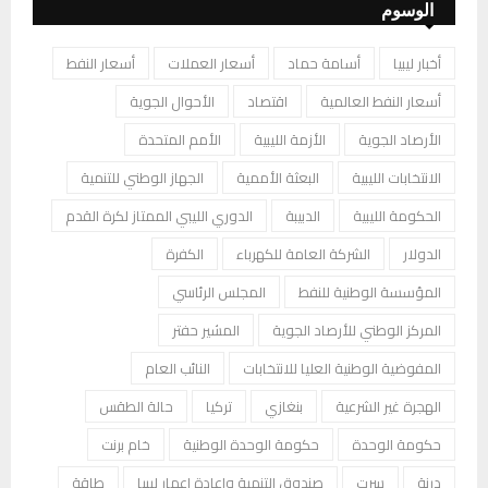
الوسوم
أخبار ليبيا
أسامة حماد
أسعار العملات
أسعار النفط
أسعار النفط العالمية
اقتصاد
الأحوال الجوية
الأرصاد الجوية
الأزمة الليبية
الأمم المتحدة
الانتخابات الليبية
البعثة الأممية
الجهاز الوطني للتنمية
الحكومة الليبية
الدبيبة
الدوري الليبي الممتاز لكرة القدم
الدولار
الشركة العامة للكهرباء
الكفرة
المؤسسة الوطنية للنفط
المجلس الرئاسي
المركز الوطني للأرصاد الجوية
المشير حفتر
المفوضية الوطنية العليا للانتخابات
النائب العام
الهجرة غير الشرعية
بنغازي
تركيا
حالة الطقس
حكومة الوحدة
حكومة الوحدة الوطنية
خام برنت
درنة
سرت
صندوق التنمية وإعادة إعمار ليبيا
طاقة