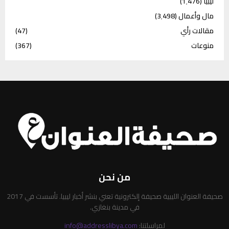
ليبيا
(1٬476)
مال وأعمال
(3٬498)
مقالات رأي
(47)
منوعات
(367)
من نحن
صحيفة العنوان الليبية صحيفة إلكترونية تعني بنشر أخبار ليبيا. تأسست في 2017
في مدينة بنغازي.
لمراسلتنا:
info@addresslibya.com