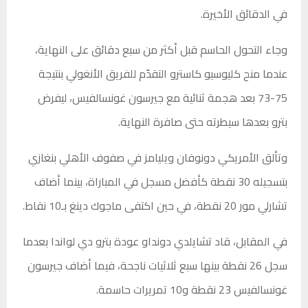
في الدقائق الأخيرة.
وجاء التحول الحاسم قبل أكثر من سبع دقائق على النهاية،
عندما منح كليوسيو كاسترو التقدّم للفريق الأنغولي بنتيجة
75-73 بعد هجمة ثنائية مع جيرسون غونسالفيس، ليفرض
بترو بعدها سيطرته حتى صافرة النهاية.
وتألق الأمريكي دونوفان ويليامز في صفوف الأهلي بنغازي
بتسجيله 30 نقطة كأفضل مسجل في المباراة، بينما أضاف
تشارلي مور 20 نقطة، في حين اكتفى ماجوك دينغ بـ10 نقاط.
في المقابل، قاد تشايلدي دونداو عودة بترو دي لواندا بعدما
سجل 26 نقطة بينها سبع ثلاثيات ناجحة، فيما أضاف جيرسون
غونسالفيس 23 نقطة و10 تمريرات حاسمة.