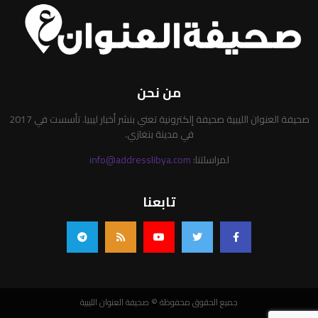
من نحن
صحيفة العنوان الليبية صحيفة إلكترونية تعني بنشر أخبار ليبيا. تأسست في 2017
في مدينة بنغازي.
لمراسلتنا:
info@addresslibya.com
تابعنا
جميع الحقوق محفوظة © صحيفة العنوان الليبية