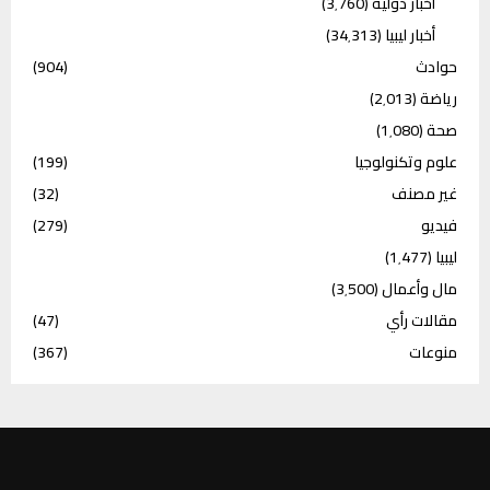
أخبار دولية
(3٬760)
أخبار ليبيا
(34٬313)
حوادث
(904)
رياضة
(2٬013)
صحة
(1٬080)
علوم وتكنولوجيا
(199)
غير مصنف
(32)
فيديو
(279)
ليبيا
(1٬477)
مال وأعمال
(3٬500)
مقالات رأي
(47)
منوعات
(367)