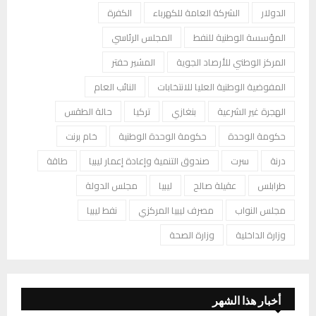
الدولار
الشركة العامة للكهرباء
الكفرة
المؤسسة الوطنية للنفط
المجلس الرئاسي
المركز الوطني للأرصاد الجوية
المشير حفتر
المفوضية الوطنية العليا للانتخابات
النائب العام
الهجرة غير الشرعية
بنغازي
تركيا
حالة الطقس
حكومة الوحدة
حكومة الوحدة الوطنية
خام برنت
درنة
سرت
صندوق التنمية وإعادة إعمار ليبيا
طاقة
طرابلس
عقيلة صالح
ليبيا
مجلس الدولة
مجلس النواب
مصرف ليبيا المركزي
نفط ليبيا
وزارة الداخلية
وزارة الصحة
أخبار هذا الشهر