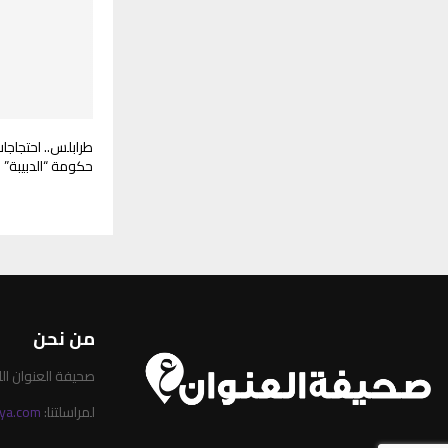
طرابلس.. احتجاجا
حكومة “الدبيبة”
من نحن
صحيفة العنوان الليبية 
لمراسلتنا:
ya.com