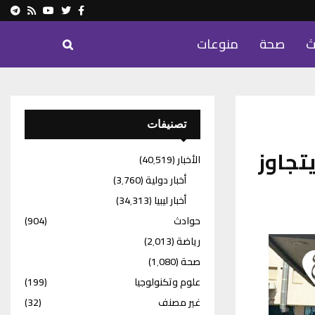
ram
Youtube
Rss
Twitter
Facebook
ث
صحة
منوعات
تصنيفات
تجاوز
الأخبار
(40٬519)
أخبار دولية
(3٬760)
أخبار ليبيا
(34٬313)
حوادث
(904)
رياضة
(2٬013)
صحة
(1٬080)
علوم وتكنولوجيا
(199)
غير مصنف
(32)