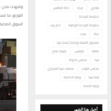
وشهدت مدن غرب 
بنغازي
تركيا
حالة الطقس
التوزيع، ما تس
حكومة الوحدة
السوق المحلية.
حكومة الوحدة الوطنية
خام برنت
درنة
سرت
صندوق التنمية وإعادة إعمار ليبيا
طاقة
طرابلس
عقيلة صالح
ليبيا
مجلس الدولة
مجلس النواب
مصرف ليبيا المركزي
نفط ليبيا
وزارة الداخلية
وزارة الصحة
أخبار هذا الشهر