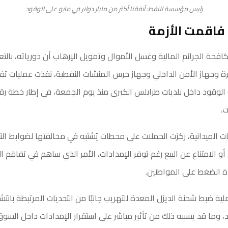
رئيس مؤسسة النفط: أنفقنا أكثر من مليار دولار في مايو على الوقود
فاقمت الأزمة
فحة الجرائم المالية وغسل الأموال وتمويل الإرهاب أن دورياته، بالت
رة وجهاز الأمن الداخلي وجهاز حرس المنشآت النفطية، نفذت عمليات ت
وقود داخل بلديات طرابلس الكبرى منذ يوم الجمعة، في إطار خطة رق
.
الميدانية، ركزت الحملات على محطات يُشتبه في مخالفتها لضوابط التو
أو الامتناع عن البيع رغم توفر الإمدادات، الأمر الذي ساهم في تفاقم ال
ة الضغط على المواطنين.
 ضبط شحنة الديزل المعدة للتهريب جانبًا من التحديات المرتبطة بانتش
، وما قد يسببه ذلك من تأثير مباشر على استقرار الإمدادات داخل السوق