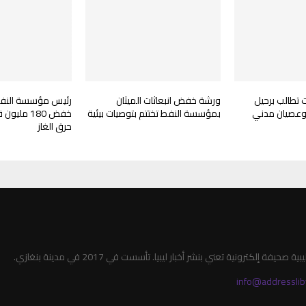
ت تطالب برحيل
ورشة خفض انبعاثات الميثان
رئيس مؤسسة النفط
 وعصيان مدني
بمؤسسة النفط تختتم بتوصيات بيئية
خفض 180 م
حرق الغاز
صحيفة إلكترونية تعني بنشر أخبار ليبيا. تأسست في 2017 في مدينة بنغازي.
info@addresslib