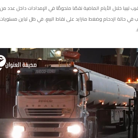
ليبيا خلال الأيام الماضية نقصًا ملحوظًا في الإمدادات داخل عدد م
بب في حالة ازدحام وضغط متزايد على نقاط البيع، في ظل تباين مستويات 