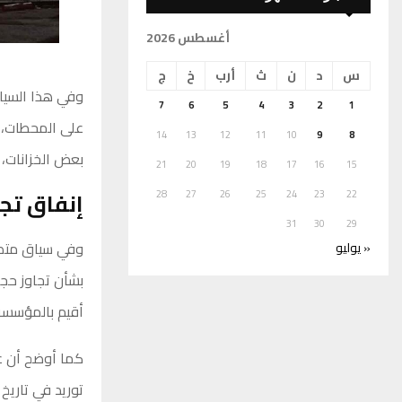
أغسطس 2026
س
د
ن
ث
أرب
خ
ج
وفي هذا السياق
7
6
5
4
3
2
1
على المحطات، 
14
13
12
11
10
9
8
بعض الخزانات، 
21
20
19
18
17
16
15
إنفاق تجاو
28
27
26
25
24
23
22
31
30
29
وفي سياق متصل
« يوليو
بشأن تجاوز حجم
أقيم بالمؤسسة
توريد في تاريخ