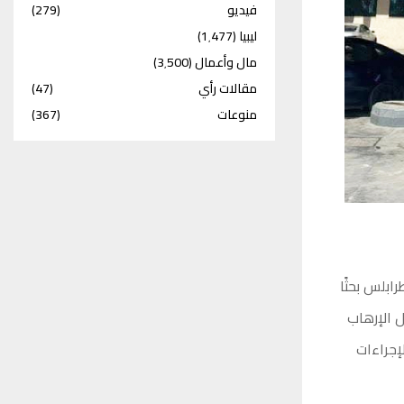
فيديو
(279)
ليبيا
(1٬477)
مال وأعمال
(3٬500)
مقالات رأي
(47)
منوعات
(367)
ابلس بحثًا
 الإرهاب
الإجراءات