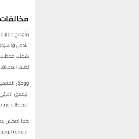
مخالفات 
وأوضح جهاز مكا
التدخل والسيط
شملت محطات ال
لضبط المخالفات
ووفق المعطيات 
الإغلاق الجزئي 
المحطات وزياد
كما تعكس عملية
الرسمية للوقود