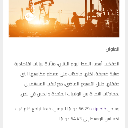
العنوان
انخفضت أسعار النفط اليوم الاثنين، متأثرة ببيانات اقتصادية
صينية ضعيفة، لكنها حافظت على معظم مكاسبها التي
حققتها خلال الأسبوع الماضي، مع ترقب المستثمرين
لمحادثات التجارة بين الولايات المتحدة والصين في لندن.
وسجل
خام برنت
66.29 دولارًا للبرميل، فيما تراجع خام غرب
تكساس الوسيط إلى 64.43 دولارًا.