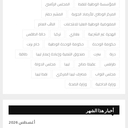
المؤسسة الوطنية للنفط
المجلس الرئاسي
المركز الوطني للأرصاد الجوية
المشير حفتر
المفوضية الوطنية العليا للانتخابات
النائب العام
الهجرة غير الشرعية
بنغازي
تركيا
حالة الطقس
حكومة الوحدة
حكومة الوحدة الوطنية
خام برنت
درنة
سرت
صندوق التنمية وإعادة إعمار ليبيا
طاقة
طرابلس
عقيلة صالح
ليبيا
مجلس الدولة
مجلس النواب
مصرف ليبيا المركزي
نفط ليبيا
وزارة الداخلية
وزارة الصحة
أخبار هذا الشهر
أغسطس 2026