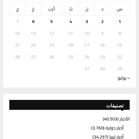
س
د
ن
ث
أرب
خ
ج
7
6
5
4
3
2
1
14
13
12
11
10
9
8
21
20
19
18
17
16
15
28
27
26
25
24
23
22
31
30
29
« يوليو
تصنيفات
الأخبار
(40٬503)
أخبار دولية
(3٬760)
أخبار ليبيا
(34٬297)