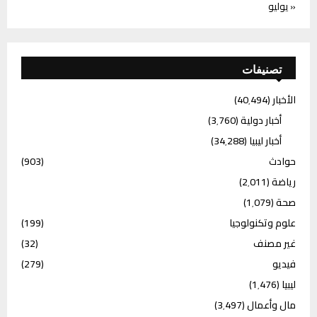
« يوليو
تصنيفات
الأخبار
(40٬494)
أخبار دولية
(3٬760)
أخبار ليبيا
(34٬288)
حوادث
(903)
رياضة
(2٬011)
صحة
(1٬079)
علوم وتكنولوجيا
(199)
غير مصنف
(32)
فيديو
(279)
ليبيا
(1٬476)
مال وأعمال
(3٬497)