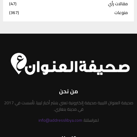
مقالات رأي
(47)
منوعات
(367)
من نحن
صحيفة العنوان الليبية صحيفة إلكترونية تعني بنشر أخبار ليبيا. تأسست في 2017
في مدينة بنغازي.
لمراسلتنا:
info@addresslibya.com