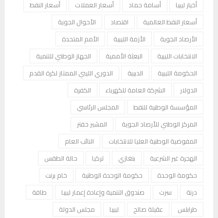
أخبار ليبيا
أسامة حماد
أسعار العملات
أسعار النفط
أسعار النفط العالمية
اقتصاد
الأحوال الجوية
الأرصاد الجوية
الأزمة الليبية
الأمم المتحدة
الانتخابات الليبية
البعثة الأممية
الجهاز الوطني للتنمية
الحكومة الليبية
الدبيبة
الدوري الليبي الممتاز لكرة القدم
الدولار
الشركة العامة للكهرباء
الكفرة
المؤسسة الوطنية للنفط
المجلس الرئاسي
المركز الوطني للأرصاد الجوية
المشير حفتر
المفوضية الوطنية العليا للانتخابات
النائب العام
الهجرة غير الشرعية
بنغازي
تركيا
حالة الطقس
حكومة الوحدة
حكومة الوحدة الوطنية
خام برنت
درنة
سرت
صندوق التنمية وإعادة إعمار ليبيا
طاقة
طرابلس
عقيلة صالح
ليبيا
مجلس الدولة