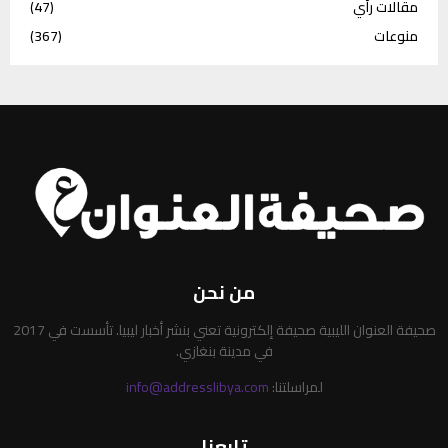
مقالات رأي
(47)
منوعات
(367)
من نحن
صحيفة العنوان الليبية صحيفة إلكترونية تعني بنشر أخبار ليبيا. تأسست في 2017
في مدينة بنغازي.
لمراسلتنا:
info@addresslibya.com
تابعنا