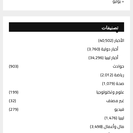
« يوليو
تصنيفات
الأخبار
(40٬502)
أخبار دولية
(3٬760)
أخبار ليبيا
(34٬296)
حوادث
(903)
رياضة
(2٬012)
صحة
(1٬079)
علوم وتكنولوجيا
(199)
غير مصنف
(32)
فيديو
(279)
ليبيا
(1٬476)
مال وأعمال
(3٬498)