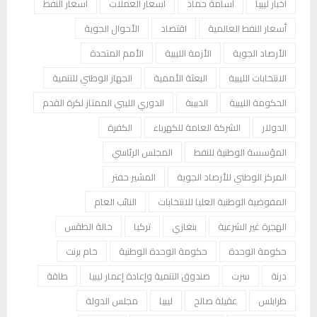
أخبار ليبيا
أسامة حماد
أسعار العملات
أسعار النفط
أسعار النفط العالمية
اقتصاد
الأحوال الجوية
الأرصاد الجوية
الأزمة الليبية
الأمم المتحدة
الانتخابات الليبية
البعثة الأممية
الجهاز الوطني للتنمية
الحكومة الليبية
الدبيبة
الدوري الليبي الممتاز لكرة القدم
الدولار
الشركة العامة للكهرباء
الكفرة
المؤسسة الوطنية للنفط
المجلس الرئاسي
المركز الوطني للأرصاد الجوية
المشير حفتر
المفوضية الوطنية العليا للانتخابات
النائب العام
الهجرة غير الشرعية
بنغازي
تركيا
حالة الطقس
حكومة الوحدة
حكومة الوحدة الوطنية
خام برنت
درنة
سرت
صندوق التنمية وإعادة إعمار ليبيا
طاقة
طرابلس
عقيلة صالح
ليبيا
مجلس الدولة