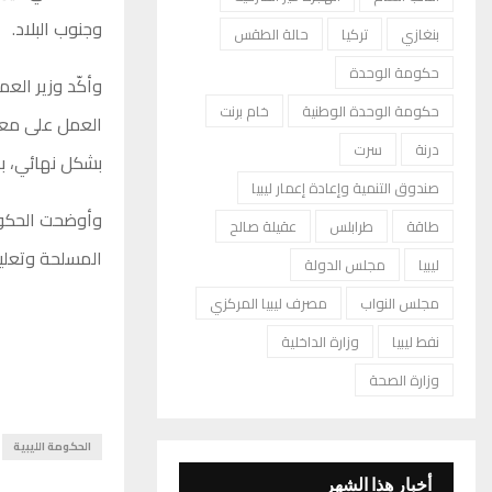
وجنوب البلاد.
بنغازي
تركيا
حالة الطقس
حكومة الوحدة
وأكّد وزير الع
حكومة الوحدة الوطنية
خام برنت
العمل على معال
درنة
سرت
بشكل نهائي، ب
صندوق التنمية وإعادة إعمار ليبيا
وأوضحت الحكومة 
طاقة
طرابلس
عقيلة صالح
المسلحة وتعلي
ليبيا
مجلس الدولة
مجلس النواب
مصرف ليبيا المركزي
نفط ليبيا
وزارة الداخلية
وزارة الصحة
الحكومة الليبية
أخبار هذا الشهر