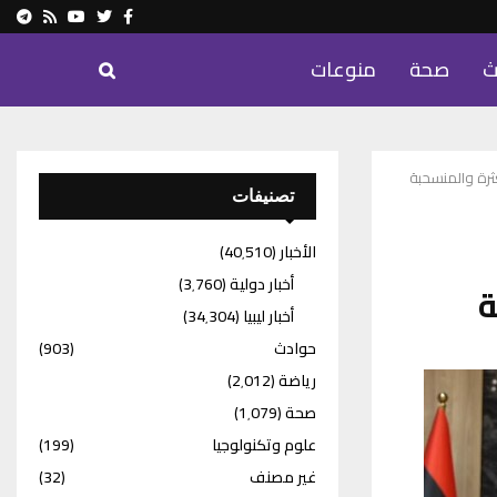
ram
Youtube
Rss
Twitter
Facebook
ث
صحة
منوعات
تصنيفات
الأخبار
(40٬510)
أخبار دولية
(3٬760)
ة
أخبار ليبيا
(34٬304)
حوادث
(903)
رياضة
(2٬012)
صحة
(1٬079)
علوم وتكنولوجيا
(199)
غير مصنف
(32)