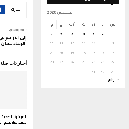
شارك
أغسطس 2026
س
د
ن
ث
أرب
خ
ج
الخبر السابق
7
6
5
4
3
2
1
إلى التراجع ف
الأرصاد بشأن م
14
13
12
11
10
9
8
21
20
19
18
17
16
15
28
27
26
25
24
23
22
أخبار ذات صلة
31
30
29
« يوليو
المرافق الصحية 
تنفيذ قرار علاج ا