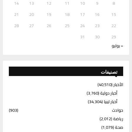
14
13
12
11
10
9
8
21
20
19
18
17
16
15
28
27
26
25
24
23
22
31
30
29
« يوليو
تصنيفات
الأخبار
(40٬510)
أخبار دولية
(3٬760)
أخبار ليبيا
(34٬304)
حوادث
(903)
رياضة
(2٬012)
صحة
(1٬079)