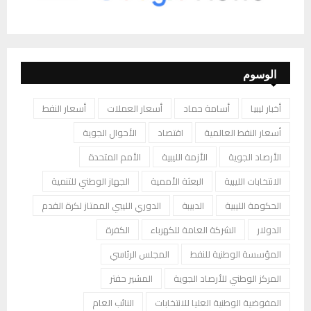
الوسوم
أخبار ليبيا
أسامة حماد
أسعار العملات
أسعار النفط
أسعار النفط العالمية
اقتصاد
الأحوال الجوية
الأرصاد الجوية
الأزمة الليبية
الأمم المتحدة
الانتخابات الليبية
البعثة الأممية
الجهاز الوطني للتنمية
الحكومة الليبية
الدبيبة
الدوري الليبي الممتاز لكرة القدم
الدولار
الشركة العامة للكهرباء
الكفرة
المؤسسة الوطنية للنفط
المجلس الرئاسي
المركز الوطني للأرصاد الجوية
المشير حفتر
المفوضية الوطنية العليا للانتخابات
النائب العام