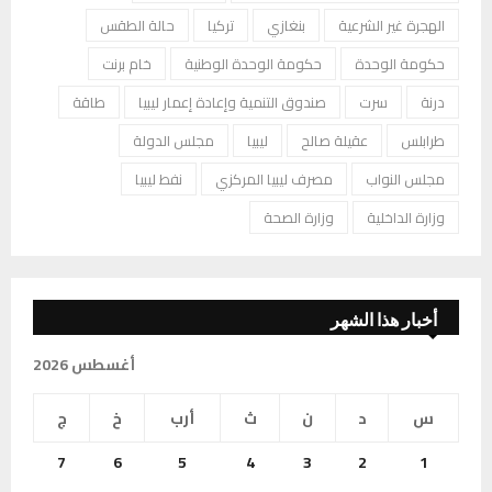
الهجرة غير الشرعية
بنغازي
تركيا
حالة الطقس
حكومة الوحدة
حكومة الوحدة الوطنية
خام برنت
درنة
سرت
صندوق التنمية وإعادة إعمار ليبيا
طاقة
طرابلس
عقيلة صالح
ليبيا
مجلس الدولة
مجلس النواب
مصرف ليبيا المركزي
نفط ليبيا
وزارة الداخلية
وزارة الصحة
أخبار هذا الشهر
أغسطس 2026
س
د
ن
ث
أرب
خ
ج
7
6
5
4
3
2
1