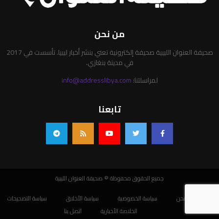
من نحن
صحيفة العنوان الليبية صحيفة إلكترونية تعني بنشر أخبار ليبيا. تأسست في 2017
في مدينة بنغازي.
لمراسلتنا:
info@addresslibya.com
تابعنا
جميع الحقوق محفوظة © صحيفة العنوان الليبية
من نحن
سياسة الخصوصية
سياسة الأخلاق
سياسة التصحيحات
الخلاصة الأخبارية
اتصل بنا