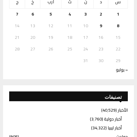
س
د
ن
ث
أرب
خ
ج
7
6
5
4
3
2
1
14
13
12
11
10
9
8
21
20
19
18
17
16
15
28
27
26
25
24
23
22
31
30
29
« يوليو
تصنيفات
الأخبار
(40٬529)
أخبار دولية
(3٬760)
أخبار ليبيا
(34٬322)
حوادث
(905)