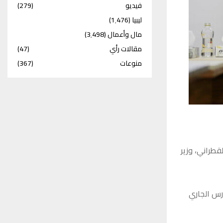
فيديو
(279)
ليبيا
(1٬476)
مال وأعمال
(3٬498)
مقالات رأي
(47)
منوعات
(367)
قطراني، وزير
ارس الجاري