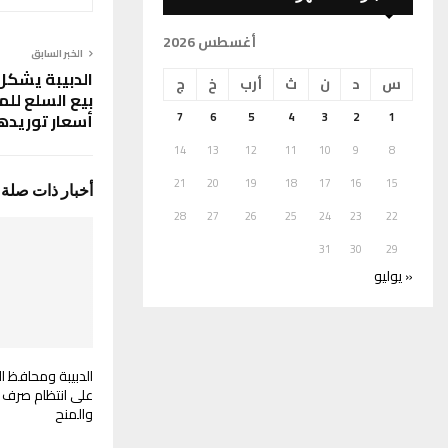
أغسطس 2026
الخبر السابق
الدبيبة يشكل
س
د
ن
ث
أرب
خ
ج
بيع السلع لل
أسعار توريده
7
6
5
4
3
2
1
14
13
12
11
10
9
8
21
20
19
18
17
16
15
أخبار ذات صلة
28
27
26
25
24
23
22
31
30
29
« يوليو
الدبيبة ومحافظ ا
على انتظام صرف ا
والمنح