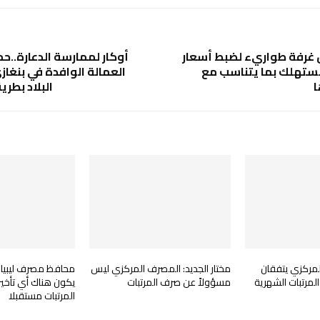
 غرفة طواريء لضبط أسعار
أوكار لممارسة الدعارة..
مستهلك بما يتناسب مع
العمالة الوافدة في بنغا
ا
البلاد بطري
لمركزي يتفقان
مختار الجديد: المصرف المركزي ليس
محافظ مصرف ليبيا (ا
لمرتبات الشهرية
مسؤولاً عن صرف المرتبات
يكون هناك أي تأخي
المرتبات مستقبلا