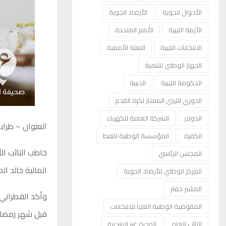
الأحوال الجوية
الأرصاد الجوية
الأزمة الليبية
الأمم المتحدة
الانتخابات الليبية
البعثة الأممية
الجهاز الوطني للتنمية
الحكومة الليبية
الدبيبة
الدوري الليبي الممتاز لكرة القدم
الدولار
الشركة العامة للكهرباء
العنوان – طرا
الكفرة
المؤسسة الوطنية للنفط
خاطب النائب ال
المجلس الرئاسي
المالية خالد ا
المركز الوطني للأرصاد الجوية
المشير حفتر
وأكد القطراني 
المفوضية الوطنية العليا للانتخابات
قبل شهر رمضان 
النائب العام
الهجرة غير الشرعية