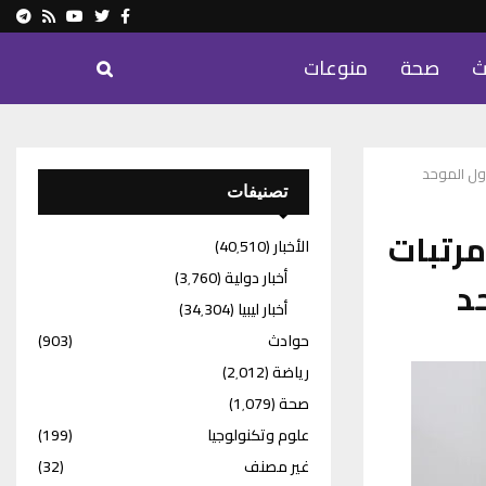
ram
Youtube
Rss
Twitter
Facebook
ث
صحة
منوعات
ول الموحد
تصنيفات
مرتبات
الأخبار
(40٬510)
أخبار دولية
(3٬760)
د
أخبار ليبيا
(34٬304)
حوادث
(903)
رياضة
(2٬012)
صحة
(1٬079)
علوم وتكنولوجيا
(199)
غير مصنف
(32)