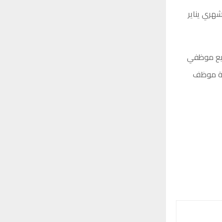
هري يناير
جميع موظفي
ائة موظف