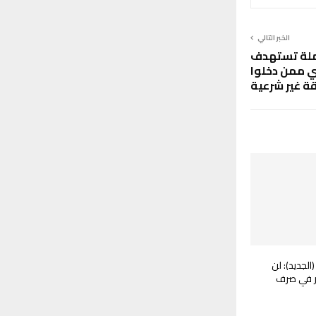
الخبر التالي
حملة تستهدف
زي ممن دخلوا
قة غير شرعية
لجديد): لن
ر في صرف