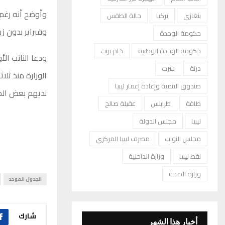
وأوضح أنه رغم 
بنغازي
تركيا
حالة الطقس
وفبراير بدون ز
حكومة الوحدة
حكومة الوحدة الوطنية
خام برنت
ودعا النائب ال
درنة
سرت
الوزارة منذ ثل
صندوق التنمية وإعادة إعمار ليبيا
لديهم بعض المش
طاقة
طرابلس
عقيلة صالح
ليبيا
مجلس الدولة
مجلس النواب
مصرف ليبيا المركزي
نفط ليبيا
وزارة الداخلية
وزارة الصحة
الجدول الموحد
شارك
أخبار هذا الشهر