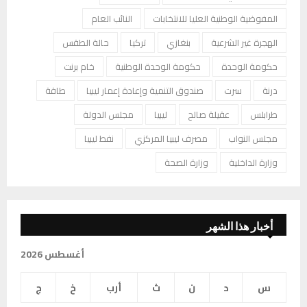
المفوضية الوطنية العليا للانتخابات
النائب العام
الهجرة غير الشرعية
بنغازي
تركيا
حالة الطقس
حكومة الوحدة
حكومة الوحدة الوطنية
خام برنت
درنة
سرت
صندوق التنمية وإعادة إعمار ليبيا
طاقة
طرابلس
عقيلة صالح
ليبيا
مجلس الدولة
مجلس النواب
مصرف ليبيا المركزي
نفط ليبيا
وزارة الداخلية
وزارة الصحة
أخبار هذا الشهر
أغسطس 2026
س
د
ن
ث
أرب
خ
ج