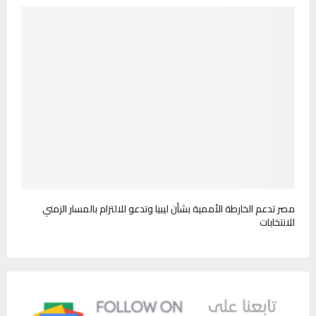
مصر تدعم الخارطة الأممية بشأن ليبيا وتدعو للالتزام بالمسار الزمني
للانتخابات