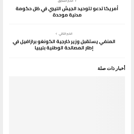
الخبر السابق
أمريكا تدعو لتوحيد الجيش الليبي في ظل حكومة
مدنية موحدة
الخبر التالي
المنفي يستقبل وزير خارجية الكونغو برازافيل في
إطار المصالحة الوطنية بليبيا
أخبار ذات صلة