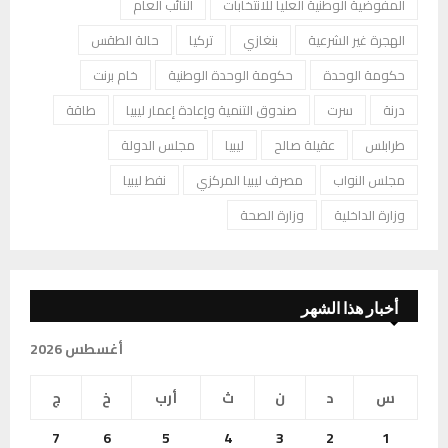
المفوضية الوطنية العليا للانتخابات
النائب العام
الهجرة غير الشرعية
بنغازي
تركيا
حالة الطقس
حكومة الوحدة
حكومة الوحدة الوطنية
خام برنت
درنة
سرت
صندوق التنمية وإعادة إعمار ليبيا
طاقة
طرابلس
عقيلة صالح
ليبيا
مجلس الدولة
مجلس النواب
مصرف ليبيا المركزي
نفط ليبيا
وزارة الداخلية
وزارة الصحة
أخبار هذا الشهر
أغسطس 2026
س
د
ن
ث
أرب
خ
ج
7
6
5
4
3
2
1