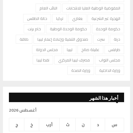
المفوضية الوطنية العليا للانتخابات
النائب العام
الهجرة غير الشرعية
بنغازي
تركيا
حالة الطقس
حكومة الوحدة
حكومة الوحدة الوطنية
خام برنت
درنة
سرت
صندوق التنمية وإعادة إعمار ليبيا
طاقة
طرابلس
عقيلة صالح
ليبيا
مجلس الدولة
مجلس النواب
مصرف ليبيا المركزي
نفط ليبيا
وزارة الداخلية
وزارة الصحة
أخبار هذا الشهر
أغسطس 2026
س
د
ن
ث
أرب
خ
ج