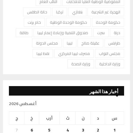
المفوضية الوطنية العليا للانتخابات
النائب العام
الهجرة غير الشرعية
بنغازي
تركيا
حالة الطقس
حكومة الوحدة
حكومة الوحدة الوطنية
خام برنت
درنة
سرت
صندوق التنمية وإعادة إعمار ليبيا
طاقة
طرابلس
عقيلة صالح
ليبيا
مجلس الدولة
مجلس النواب
مصرف ليبيا المركزي
نفط ليبيا
وزارة الداخلية
وزارة الصحة
أخبار هذا الشهر
أغسطس 2026
س
د
ن
ث
أرب
خ
ج
7
6
5
4
3
2
1