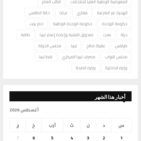
المفوضية الوطنية العليا للانتخابات
النائب العام
الهجرة غير الشرعية
بنغازي
تركيا
حالة الطقس
حكومة الوحدة
حكومة الوحدة الوطنية
خام برنت
درنة
سرت
صندوق التنمية وإعادة إعمار ليبيا
طاقة
طرابلس
عقيلة صالح
ليبيا
مجلس الدولة
مجلس النواب
مصرف ليبيا المركزي
نفط ليبيا
وزارة الداخلية
وزارة الصحة
أخبار هذا الشهر
أغسطس 2026
س
د
ن
ث
أرب
خ
ج
7
6
5
4
3
2
1