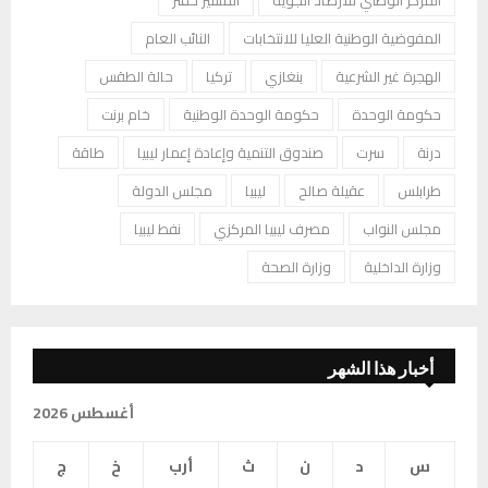
المفوضية الوطنية العليا للانتخابات
النائب العام
الهجرة غير الشرعية
بنغازي
تركيا
حالة الطقس
حكومة الوحدة
حكومة الوحدة الوطنية
خام برنت
درنة
سرت
صندوق التنمية وإعادة إعمار ليبيا
طاقة
طرابلس
عقيلة صالح
ليبيا
مجلس الدولة
مجلس النواب
مصرف ليبيا المركزي
نفط ليبيا
وزارة الداخلية
وزارة الصحة
أخبار هذا الشهر
أغسطس 2026
س
د
ن
ث
أرب
خ
ج