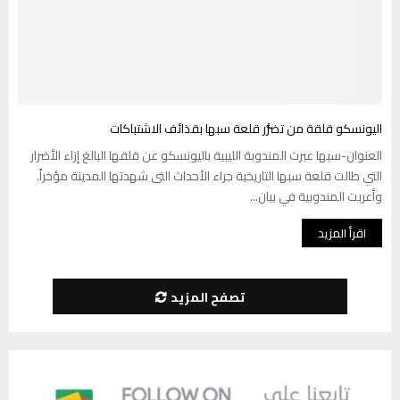
اليونسكو قلقة من تضرُّر قلعة سبها بقذائف الاشتباكات
العنوان-سبها عبرت المندوبة الليبية باليونسكو عن قلقها البالغ إزاء الأضرار
التي طالت قلعة سبها التاريخية جراء الأحداث التى شهدتها المدينة مؤخراً.
وأعربت المندوبية في بيان...
اقرأ المزيد
تصفح المزيد