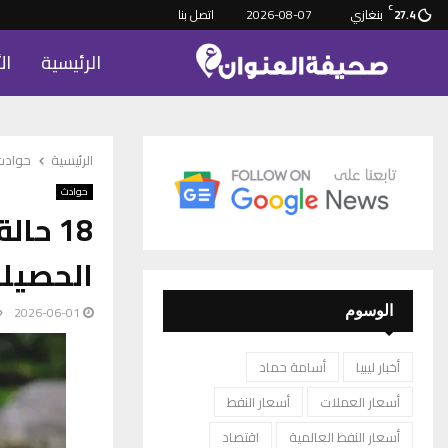
C
بنغازي
2026-08-07
اتصل بنا
27.4
الرئيسية
ال
الرئيسية
حوادث
حوادث
18 حا
الحصيلة
2026-06-01
الوسوم
أخبار ليبيا
أسامة حماد
أسعار العملات
أسعار النفط
أسعار النفط العالمية
اقتصاد