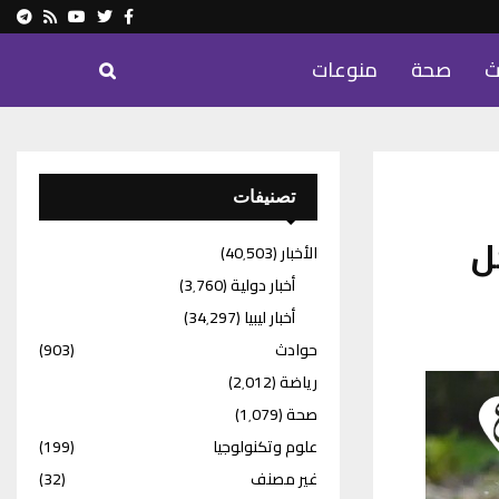
ram
Youtube
Rss
Twitter
Facebook
ث
صحة
منوعات
تصنيفات
ل
الأخبار
(40٬503)
أخبار دولية
(3٬760)
أخبار ليبيا
(34٬297)
حوادث
(903)
رياضة
(2٬012)
صحة
(1٬079)
علوم وتكنولوجيا
(199)
غير مصنف
(32)