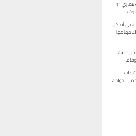
وبيّن أن مدينة توكرة شهدت حادثة مأساوية تمثلت في وفاة أب وابنه غرقًا، فيما سجلت مدينة بنغازي 11
انوف.
احة في أماكن
داء مهامها
احل مدينة
رشادات
د من الحوادث