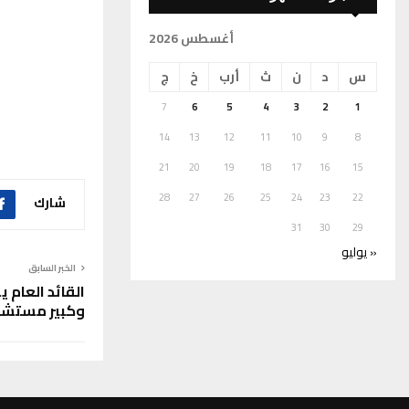
أغسطس 2026
س
د
ن
ث
أرب
خ
ج
7
6
5
4
3
2
1
14
13
12
11
10
9
8
21
20
19
18
17
16
15
28
27
26
25
24
23
22
شارك
31
30
29
« يوليو
الخبر السابق
القائد العام 
وكبير مستشاري