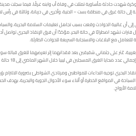
ة إلى حالة غرق في منطقة بست – الحنية، وأخرى في دربانة، وثالثة في رأس ل
ي إلى أن غالبية الحوادث وقعت بسبب تجاهل تعليمات السلامة البحرية، والسب
ل فترات تشهد اضطرابًا في حالة البحر، مؤكدًا أن فرق الإنقاذ البحري تواصل أ
 للتعامل مع البلاغات والاستجابة السريعة للحوادث الطارئة.
ربية، عُثر على جثماني شقيقين بعد فقدانهما إثر تعرضهما للغرق قبالة سو
الي عدد ضحايا الغرق المسجلين في ليبيا خلال الشهر الماضي إلى 18 حالة وفاة.
نقاذ البحري توجيه النداءات للمواطنين ومرتادي الشواطئ بضرورة الالتزام بإ
السباحة في المواقع الخطرة أو أثناء سوء الأحوال الجوية والبحرية، بهدف الح
مة الأرواح.