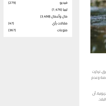
فيديو
(279)
ليبيا
(1٬476)
مال وأعمال
(3٬498)
مقالات رأي
(47)
منوعات
(367)
18 حالة وفاة نتيجة الغرق، تركزت
آمنة وعدم
يونية، أن