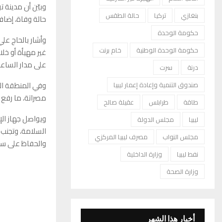
بنغازي
تركيا
حالة الطقس
حالة وفاة، إضاف
حكومة الوحدة
وأشار بالحاج عل
حكومة الوحدة الوطنية
خام برنت
غير مهيأة أو خلا
على مدار الساعة
درنة
سرت
وفي المنطقة الغ
صندوق التنمية وإعادة إعمار ليبيا
مصراتة، ما رفع إجم
طاقة
طرابلس
عقيلة صالح
ويواصل جهاز الإ
ليبيا
مجلس الدولة
السلامة، وتجنب 
مجلس النواب
مصرف ليبيا المركزي
والحفاظ على سلا
نفط ليبيا
وزارة الداخلية
وزارة الصحة
أخبار هذا الشهر