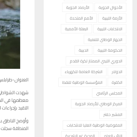
الأحوال الجوية
الأرصاد الجوية
الأزمة الليبية
الأمم المتحدة
الانتخابات الليبية
البعثة الأممية
الجهاز الوطني للتنمية
الحكومة الليبية
الدبيبة
الدوري الليبي الممتاز لكرة القدم
الدولار
الشركة العامة للكهرباء
العنوان-طرابلس
الكفرة
المؤسسة الوطنية للنفط
المجلس الرئاسي
معظمها في المن
المركز الوطني للأرصاد الجوية
التقيد بإجراءات 
المشير حفتر
وأوضح الناطق باس
المفوضية الوطنية العليا للانتخابات
المنطقة سجلت 16 حالة وفاة غرقًا خلال مايو، توزعت على عدة مدن ومناطق ساحلية شرقي البلاد.
النائب العام
الهجرة غير الشرعية