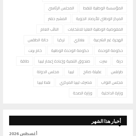
المؤسسة الوطنية للنفط
المجلس الرئاسي
المركز الوطني للأرصاد الجوية
المشير حفتر
المفوضية الوطنية العليا للانتخابات
النائب العام
الهجرة غير الشرعية
بنغازي
تركيا
حالة الطقس
حكومة الوحدة
حكومة الوحدة الوطنية
خام برنت
درنة
سرت
صندوق التنمية وإعادة إعمار ليبيا
طاقة
طرابلس
عقيلة صالح
ليبيا
مجلس الدولة
مجلس النواب
مصرف ليبيا المركزي
نفط ليبيا
وزارة الداخلية
وزارة الصحة
أخبار هذا الشهر
أغسطس 2026