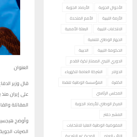
الأحوال الجوية
الأرصاد الجوية
الأزمة الليبية
الأمم المتحدة
الانتخابات الليبية
البعثة الأممية
الجهاز الوطني للتنمية
الحكومة الليبية
الدبيبة
الدوري الليبي الممتاز لكرة القدم
العنوان
الدولار
الشركة العامة للكهرباء
قال وزير الدفا
الكفرة
المؤسسة الوطنية للنفط
على إيران منذ 
المجلس الرئاسي
المقاتلة والقا
المركز الوطني للأرصاد الجوية
المشير حفتر
وأوضح هيجسيث 
المفوضية الوطنية العليا للانتخابات
الضربات الجوية
النائب العام
الهجرة غير الشرعية