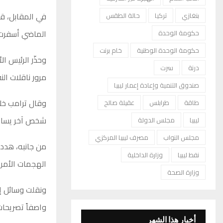
في المقابل، قال
بنغازي
تركيا
حالة الطقس
الماضي أسفرت عن مقتل ما لا
حكومة الوحدة
حكومة الوحدة الوطنية
خام برنت
وحذّر الرئيس ا
درنة
سرت
مرور ناقلات ال
صندوق التنمية وإعادة إعمار ليبيا
وقال ترامب خل
طاقة
طرابلس
عقيلة صالح
شخص آخر يساعد
ليبيا
مجلس الدولة
مجلس النواب
مصرف ليبيا المركزي
من جانبه، هدد 
نفط ليبيا
وزارة الداخلية
الهجمات الأمريك
وزارة الصحة
ونقلت وسائل إع
واصفاً تصريحات 
أخبار هذا الشهر