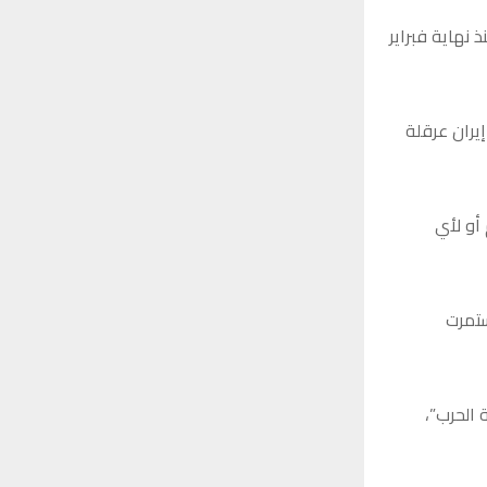
 نهاية فبراير
يران عرقلة
أو لأي
ستمرت
 الحرب”،