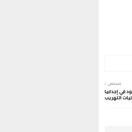
الخبر التالي
د في إجدابيا
يات التهريب