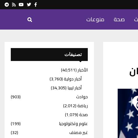
ram
Youtube
Rss
Twitter
Facebook
ث
صحة
منوعات
تصنيفات
ن
الأخبار
(40٬511)
أخبار دولية
(3٬760)
أخبار ليبيا
(34٬305)
حوادث
(903)
رياضة
(2٬012)
صحة
(1٬079)
علوم وتكنولوجيا
(199)
غير مصنف
(32)