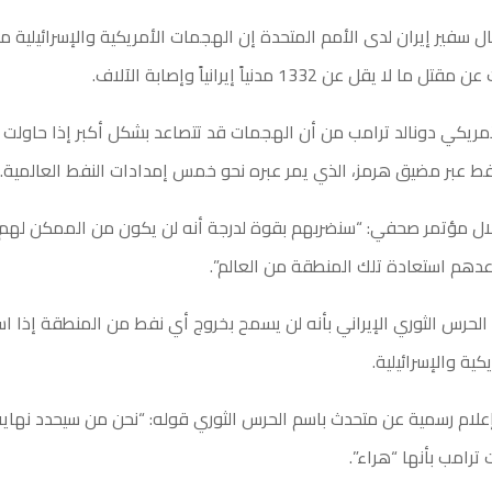
 سفير إيران لدى الأمم المتحدة إن الهجمات الأمريكية والإسرائيلية منذ
 يقل عن 1332 مدنياً إيرانياً وإصابة الآلاف.
لأمريكي دونالد ترامب من أن الهجمات قد تتصاعد بشكل أكبر إذا حاولت إ
نفط عبر مضيق هرمز، الذي يمر عبره نحو خمس إمدادات النفط العالمية.
ال مؤتمر صحفي: “سنضربهم بقوة لدرجة أنه لن يكون من الممكن لهم 
هم استعادة تلك المنطقة من العالم”.
الحرس الثوري الإيراني بأنه لن يسمح بخروج أي نفط من المنطقة إذا ا
ية والإسرائيلية.
لام رسمية عن متحدث باسم الحرس الثوري قوله: “نحن من سيحدد نهاية
ترامب بأنها “هراء”.