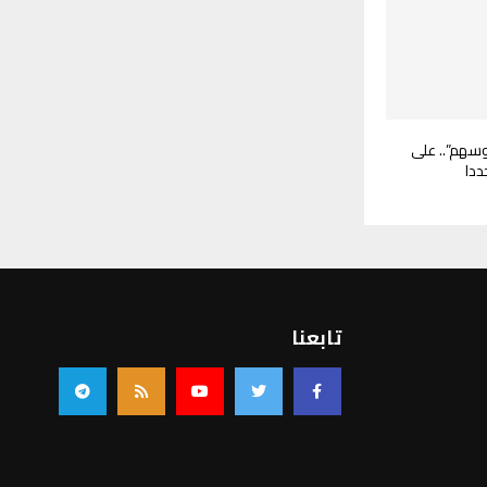
وسهم”.. على
ددا
تابعنا