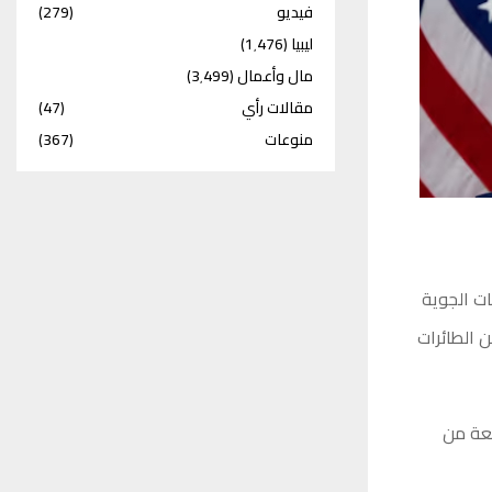
فيديو
(279)
ليبيا
(1٬476)
مال وأعمال
(3٬499)
مقالات رأي
(47)
منوعات
(367)
ات الجوية
 الطائرات
سعة من