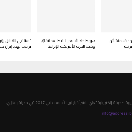
هداف منشآتها
هبوط حاد لأسعار النفط بعد اتفاق
“سنلقي القنابل رؤ
انية
وقف الحرب الأمريكية الإيرانية
ترامب يهدد إيران مج
صحيفة إلكترونية تعني بنشر أخبار ليبيا. تأسست في 2017 في مدينة بنغازي.
info@addresslib