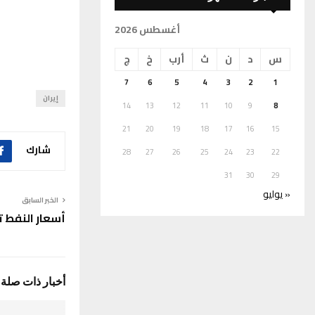
أغسطس 2026
س
د
ن
ث
أرب
خ
ج
7
6
5
4
3
2
1
إيران
14
13
12
11
10
9
8
21
20
19
18
17
16
15
شارك
28
27
26
25
24
23
22
31
30
29
« يوليو
الخبر السابق
أسعار النفط 
أخبار ذات صلة