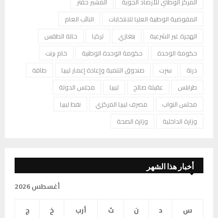
المركز الوطني للأرصاد الجوية
المشير حفتر
المفوضية الوطنية العليا للانتخابات
النائب العام
الهجرة غير الشرعية
بنغازي
تركيا
حالة الطقس
حكومة الوحدة
حكومة الوحدة الوطنية
خام برنت
درنة
سرت
صندوق التنمية وإعادة إعمار ليبيا
طاقة
طرابلس
عقيلة صالح
ليبيا
مجلس الدولة
مجلس النواب
مصرف ليبيا المركزي
نفط ليبيا
وزارة الداخلية
وزارة الصحة
أخبار هذا الشهر
أغسطس 2026
س
د
ن
ث
أرب
خ
ج