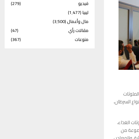
فيديو
(279)
ليبيا
(1٬477)
مال وأعمال
(3٬500)
مقالات رأي
(47)
منوعات
(367)
الملوثات
نواع السرطان،
ثات الغذاء،
جموعة من
ئية، والمعادن