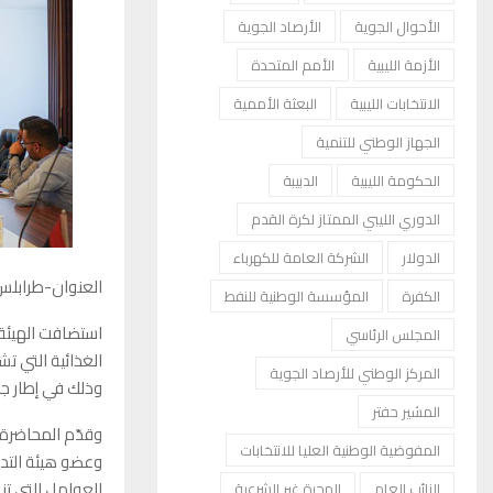
الأحوال الجوية
الأرصاد الجوية
الأزمة الليبية
الأمم المتحدة
الانتخابات الليبية
البعثة الأممية
الجهاز الوطني للتنمية
الحكومة الليبية
الدبيبة
الدوري الليبي الممتاز لكرة القدم
الدولار
الشركة العامة للكهرباء
العنوان-طرابلس
الكفرة
المؤسسة الوطنية للنفط
استضافت الهيئة 
المجلس الرئاسي
الغذائية التي تش
المركز الوطني للأرصاد الجوية
وذلك في إطار جه
المشير حفتر
وقدّم المحاضرة ا
المفوضية الوطنية العليا للانتخابات
وعضو هيئة التد
العوامل التي تنا
النائب العام
الهجرة غير الشرعية