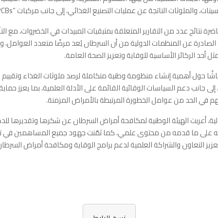
ينات، والملوثات الناتجة عن عمليات التصنيع الغذائي، إلى جانب مركبات “PCBs”.
ضرة نتائج عدد من التقارير المتعلقة بمتبقيات المبيدات في الخضروات، مع الت
ة الصادرة عن المنظمات الدولية من أن السرطان يُعد مرضًا متعدد العوامل، 
ل أحد الركائز الأساسية للوقاية وتعزيز الصحة العامة.
اشًا حول أهمية إنشاء منظومة وطنية متكاملة لرصد ملوثات الغذاء وتقييم
لى جانب دعم السياسات الوقائية القائمة على الأدلة العلمية، بما يعزز حماي
م في الحد من عوامل الخطورة المرتبطة بالأمراض المزمنة.
ية، أعربت الهيئة الوطنية لمكافحة أمراض السرطان عن شكرها وتقديرها لل
نبيه على ما قدمه من محتوى علمي، كما ثمّنت جهود جميع المساهمين في تنظ
يز التعاون والشراكة العلمية لدعم برامج الوقاية ومكافحة أمراض السرطان
نسخ الرابط