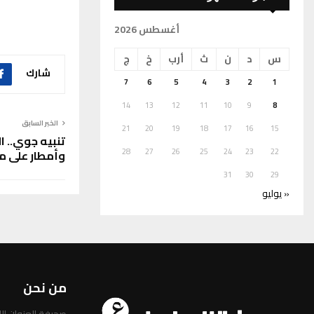
أغسطس 2026
س
د
ن
ث
أرب
خ
ج
شارك
7
6
5
4
3
2
1
14
13
12
11
10
9
8
الخبر السابق
21
20
19
18
17
16
15
تنبيه جوي.. ال
28
27
26
25
24
23
22
وأمطار على م
31
30
29
« يوليو
من نحن