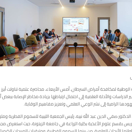
الوطنية لمكافحة أمراض السرطان، أمس الأربعاء، محاضرة علمية تناولت أبرز 
ير الدراسات والأدلة العلمية إلى احتمال ارتباطها بزيادة مخاطر الإصابة ببعض أ
ودها الرامية إلى نشر الوعي العلمي وتعزيز مفاهيم الوقاية.
لدكتور صفي الدين عبد الله نبيه، رئيس الجمعية الليبية للسموم الفطرية وملو
ريس بقسم علوم الأغذية بكلية الزراعة في جامعة الزيتونة، حيث استعرض م
ولتها الأبحاث العلمية، من بينها السموم الفطرية، ومتبقيات المبيدات الكيميا