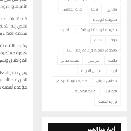
الثقيلة، والديوكس
بنغازي
تركيا
حالة الطقس
كما تناولت المحا
حكومة الوحدة
تخلص إليه الأدل
حكومة الوحدة الوطنية
خام برنت
سلامة الغذاء يمث
درنة
سرت
وشهد اللقاء نق
صندوق التنمية وإعادة إعمار ليبيا
بصورة مستمرة، إ
المواطنين ويسه
طاقة
طرابلس
عقيلة صالح
ليبيا
مجلس الدولة
وفي ختام الفعال
الدين عبد الله 
مجلس النواب
مصرف ليبيا المركزي
مؤكدة أهمية تعز
نفط ليبيا
وزارة الداخلية
وزارة الصحة
أخبار هذا الشهر