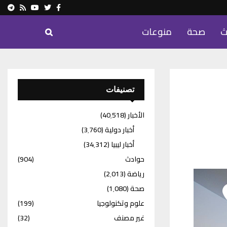
ram
Youtube
Rss
Twitter
Facebook
ث
صحة
منوعات
تصنيفات
الأخبار
(40٬518)
أخبار دولية
(3٬760)
أخبار ليبيا
(34٬312)
حوادث
(904)
رياضة
(2٬013)
صحة
(1٬080)
علوم وتكنولوجيا
(199)
غير مصنف
(32)