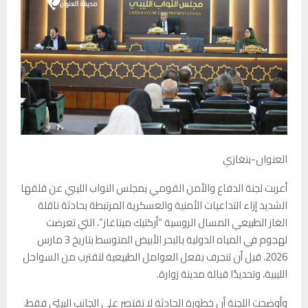
العنوان-بنغازي
أعربت لجنة الدفاع والأمن القومي بمجلس النواب الليبي عن قلقها
الشديد إزاء التداعيات الأمنية والعسكرية المرتبطة بحادثة ناقلة
الغاز الطبيعي المسال الروسية “أركتيك ميتاغاز”، التي تعرضت
لهجوم في المياه الدولية بالبحر الأبيض المتوسط بتاريخ 3 مارس
2026، قبل أن تنجرف بفعل العوامل الطبيعية لتقترب من السواحل
الليبية، وتحديدًا قبالة مدينة زوارة.
وأوضحت اللجنة أن خطورة الحادثة لا تقتصر على الجانب البيئي فقط،