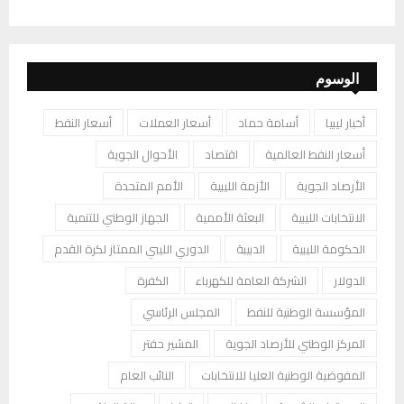
الوسوم
أخبار ليبيا
أسامة حماد
أسعار العملات
أسعار النفط
أسعار النفط العالمية
اقتصاد
الأحوال الجوية
الأرصاد الجوية
الأزمة الليبية
الأمم المتحدة
الانتخابات الليبية
البعثة الأممية
الجهاز الوطني للتنمية
الحكومة الليبية
الدبيبة
الدوري الليبي الممتاز لكرة القدم
الدولار
الشركة العامة للكهرباء
الكفرة
المؤسسة الوطنية للنفط
المجلس الرئاسي
المركز الوطني للأرصاد الجوية
المشير حفتر
المفوضية الوطنية العليا للانتخابات
النائب العام