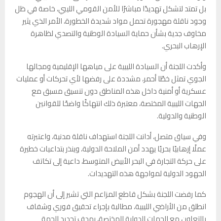
بل تمتد لتشكل تهديدًا مباشرًا للأمن القومي الليبي، خاصة في ظل
وجود ناقلة مهجورة تحمل مواد شديدة الخطورة، الأمر الذي يثير
مخاوف جدية بشأن حماية السيادة الوطنية والتصدي لظاهرة
الإرهاب البحري.
وأكدت اللجنة أن السيادة الليبية على مياهها الإقليمية ومجالها
الجوي تمثل خطًا أحمر، مشددة على رفضها لأي تحركات أو عمليات
عسكرية أو أمنية داخل هذه المناطق دون تنسيق مسبق مع
الجهات الليبية المختصة، معتبرة ذلك انتهاكًا واضحًا للقوانين
الوطنية والدولية.
وفي سياق متصل، أدانت اللجنة استهداف ناقلة مدنية، واعتبرته
عملًا إرهابيًا بحريًا يهدد أمن الملاحة الدولية، وينذر بتداعيات خطيرة
على حركة التجارة في البحر الأبيض المتوسط، داعية إلى تكاتف
الجهود الدولية لمواجهة هذه التهديدات.
كما رفضت اللجنة بشكل قاطع المزاعم التي تشير إلى أن الهجوم
انطلق من الأراضي الليبية، مطالبة بإجراء تحقيق فوري وشفاف
بالتعاون مع الجهات الدولية المختصة، بهدف تحديد الجهة