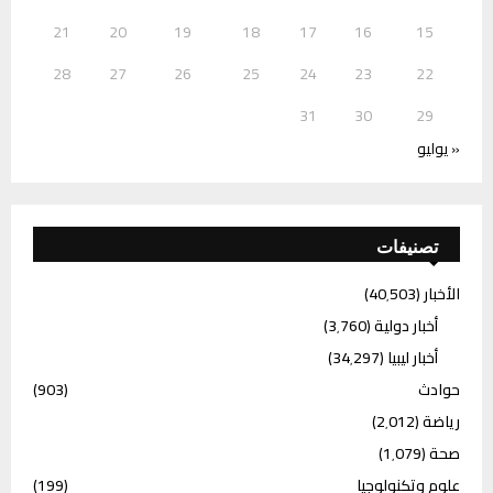
21
20
19
18
17
16
15
28
27
26
25
24
23
22
31
30
29
« يوليو
تصنيفات
الأخبار
(40٬503)
أخبار دولية
(3٬760)
أخبار ليبيا
(34٬297)
حوادث
(903)
رياضة
(2٬012)
صحة
(1٬079)
علوم وتكنولوجيا
(199)