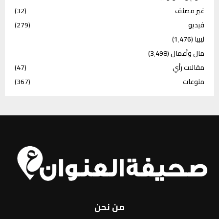
غير مصنف
(32)
فيديو
(279)
ليبيا
(1٬476)
مال وأعمال
(3٬498)
مقالات رأي
(47)
منوعات
(367)
من نحن