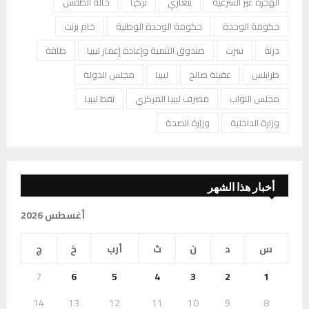
الهجرة غير الشرعية
بنغازي
تركيا
حالة الطقس
حكومة الوحدة
حكومة الوحدة الوطنية
خام برنت
درنة
سرت
صندوق التنمية وإعادة إعمار ليبيا
طاقة
طرابلس
عقيلة صالح
ليبيا
مجلس الدولة
مجلس النواب
مصرف ليبيا المركزي
نفط ليبيا
وزارة الداخلية
وزارة الصحة
أخبار هذا الشهر
أغسطس 2026
س
د
ن
ث
أرب
خ
ج
7
6
5
4
3
2
1
14
13
12
11
10
9
8