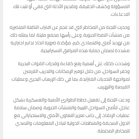
المسؤولة وكشف الحقيقة، وتقديم الأدلة التي تنفي أو تثبت تلك
الادعاءات.
وحذرت اللجنة من المخاطر التي قد تنجم عن اقتراب الناقلة المتضررة
من منشآت النفط الحيوية، وعلى رأسها مجمع مليتة، لما يمثله ذلك
من تهديد أمني واقتصادي كبير، مؤكدة ضرورة اتخاذ تدابير احترازية
مشددة لضمان حماية هذه المرافق الاستراتيجية.
وشددت كذلك على أهمية رفع كفاءة وقدرات القوات البحرية
وخفر السواحل، من خلال توفير الإمكانات والتدريب اللازمين
لمواجهة التحديات المتزايدة، بما في ذلك الإرهاب البحري وعمليات
القرصنة والتهريب.
ودعت اللجنة إلى تفعيل خطط الطوارئ الأمنية والعسكرية بشكل
عاجل، لتأمين السواحل الليبية والمنشآت الحيوية، وضمان سلامة
عمليات الإنقاذ، إلى جانب تعزيز التعاون الأمني والاستخباراتي مع
الدول الصديقة والمنظمات الدولية لتبادل المعلومات والتصدي
للمخاطر المحتملة.