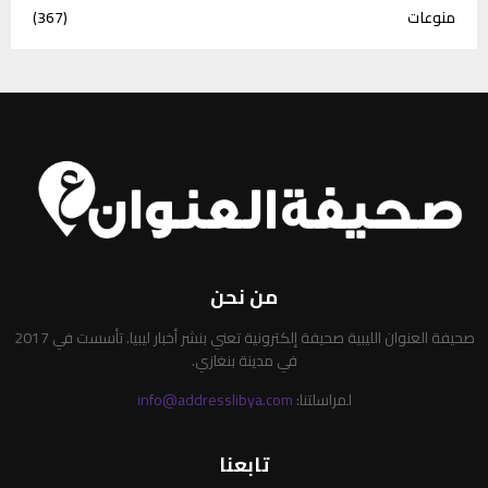
منوعات
(367)
من نحن
صحيفة العنوان الليبية صحيفة إلكترونية تعني بنشر أخبار ليبيا. تأسست في 2017
في مدينة بنغازي.
لمراسلتنا:
info@addresslibya.com
تابعنا