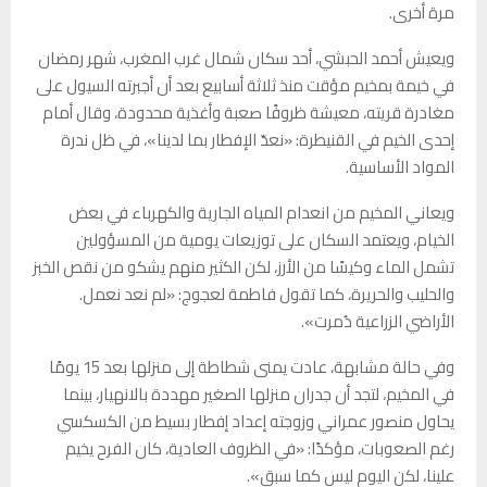
مرة أخرى.
ويعيش أحمد الحبشي، أحد سكان شمال غرب المغرب، شهر رمضان
في خيمة بمخيم مؤقت منذ ثلاثة أسابيع بعد أن أجبرته السيول على
مغادرة قريته، معيشة ظروفًا صعبة وأغذية محدودة، وقال أمام
إحدى الخيم في القنيطرة: «نعدّ الإفطار بما لدينا»، في ظل ندرة
المواد الأساسية.
ويعاني المخيم من انعدام المياه الجارية والكهرباء في بعض
الخيام، ويعتمد السكان على توزيعات يومية من المسؤولين
تشمل الماء وكيسًا من الأرز، لكن الكثير منهم يشكو من نقص الخبز
والحليب والحريرة، كما تقول فاطمة لعجوج: «لم نعد نعمل.
الأراضي الزراعية دُمرت».
وفي حالة مشابهة، عادت يمنى شطاطة إلى منزلها بعد 15 يومًا
في المخيم، لتجد أن جدران منزلها الصغير مهددة بالانهيار، بينما
يحاول منصور عمراني وزوجته إعداد إفطار بسيط من الكسكسي
رغم الصعوبات، مؤكدًا: «في الظروف العادية، كان الفرح يخيم
علينا، لكن اليوم ليس كما سبق».