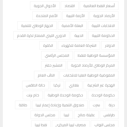
أسعار النفط العالمية
اقتصاد
الأحوال الجوية
الأرصاد الجوية
الأزمة الليبية
الأمم المتحدة
الانتخابات الليبية
البعثة الأممية
الجهاز الوطني للتنمية
الحكومة الليبية
الدبيبة
الدوري الليبي الممتاز لكرة القدم
الدولار
الشركة العامة للكهرباء
الكفرة
المؤسسة الوطنية للنفط
المجلس الرئاسي
المركز الوطني للأرصاد الجوية
المشير حفتر
المفوضية الوطنية العليا للانتخابات
النائب العام
الهجرة غير الشرعية
بنغازي
تركيا
حالة الطقس
حكومة الوحدة
حكومة الوحدة الوطنية
خام برنت
درنة
سرت
صندوق التنمية وإعادة إعمار ليبيا
طاقة
طرابلس
عقيلة صالح
ليبيا
مجلس الدولة
مجلس النواب
مصرف ليبيا المركزي
نفط ليبيا