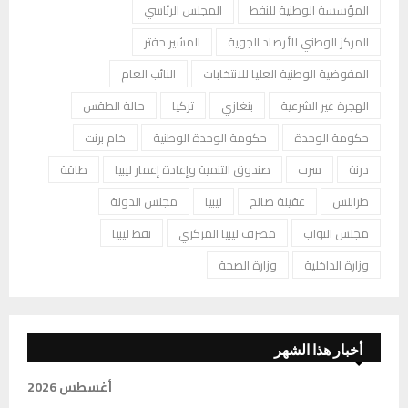
المؤسسة الوطنية للنفط
المجلس الرئاسي
المركز الوطني للأرصاد الجوية
المشير حفتر
المفوضية الوطنية العليا للانتخابات
النائب العام
الهجرة غير الشرعية
بنغازي
تركيا
حالة الطقس
حكومة الوحدة
حكومة الوحدة الوطنية
خام برنت
درنة
سرت
صندوق التنمية وإعادة إعمار ليبيا
طاقة
طرابلس
عقيلة صالح
ليبيا
مجلس الدولة
مجلس النواب
مصرف ليبيا المركزي
نفط ليبيا
وزارة الداخلية
وزارة الصحة
أخبار هذا الشهر
أغسطس 2026