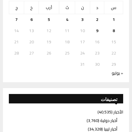
س
د
ن
ث
أرب
خ
ج
7
6
5
4
3
2
1
14
13
12
11
10
9
8
21
20
19
18
17
16
15
28
27
26
25
24
23
22
31
30
29
« يوليو
تصنيفات
الأخبار
(40٬535)
أخبار دولية
(3٬760)
أخبار ليبيا
(34٬328)