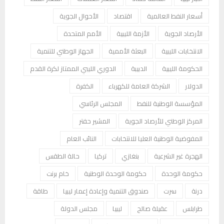
أسعار النفط العالمية
اقتصاد
الأحوال الجوية
الأرصاد الجوية
الأزمة الليبية
الأمم المتحدة
الانتخابات الليبية
البعثة الأممية
الجهاز الوطني للتنمية
الحكومة الليبية
الدبيبة
الدوري الليبي الممتاز لكرة القدم
الدولار
الشركة العامة للكهرباء
الكفرة
المؤسسة الوطنية للنفط
المجلس الرئاسي
المركز الوطني للأرصاد الجوية
المشير حفتر
المفوضية الوطنية العليا للانتخابات
النائب العام
الهجرة غير الشرعية
بنغازي
تركيا
حالة الطقس
حكومة الوحدة
حكومة الوحدة الوطنية
خام برنت
درنة
سرت
صندوق التنمية وإعادة إعمار ليبيا
طاقة
طرابلس
عقيلة صالح
ليبيا
مجلس الدولة