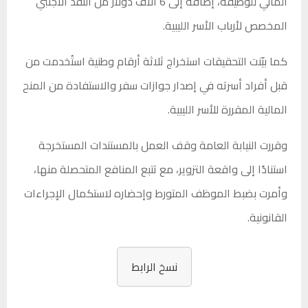
المالي للوظيفة، إضافة إلى 6 آلاف دولار من النقد الأجنبي
المخصص لأرباب الأسر الليبية.
كما بيّنت التحقيقات استخراج ثلاثة أرقام وطنية استُخدمت من
قبل أفراد أسرته في إصدار جوازات سفر والاستفادة من المنح
المالية المقررة للأسر الليبية.
وقررت النيابة العامة وقف العمل بالمستندات المستخرجة
استنادًا إلى واقعة التزوير، مع تتبع المنافع المتحصلة منها،
وأمرت بضبط الموظف المتورط وإحضاره لاستكمال الإجراءات
القانونية.
نسخ الرابط