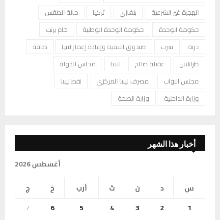
الهجرة غير الشرعية
بنغازي
تركيا
حالة الطقس
حكومة الوحدة
حكومة الوحدة الوطنية
خام برنت
درنة
سرت
صندوق التنمية وإعادة إعمار ليبيا
طاقة
طرابلس
عقيلة صالح
ليبيا
مجلس الدولة
مجلس النواب
مصرف ليبيا المركزي
نفط ليبيا
وزارة الداخلية
وزارة الصحة
أخبار هذا الشهر
أغسطس 2026
س
د
ن
ث
أرب
خ
ج
7
6
5
4
3
2
1