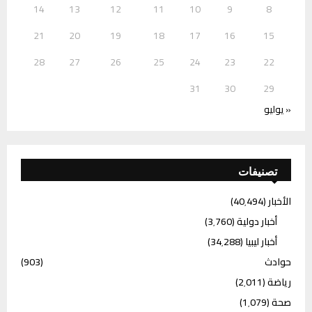
14
13
12
11
10
9
8
21
20
19
18
17
16
15
28
27
26
25
24
23
22
31
30
29
« يوليو
تصنيفات
الأخبار
(40٬494)
أخبار دولية
(3٬760)
أخبار ليبيا
(34٬288)
حوادث
(903)
رياضة
(2٬011)
صحة
(1٬079)