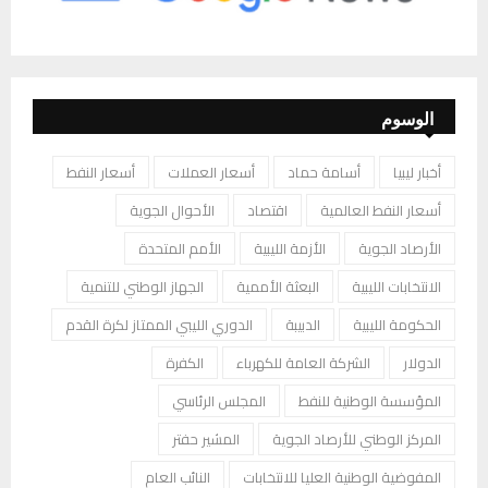
الوسوم
أخبار ليبيا
أسامة حماد
أسعار العملات
أسعار النفط
أسعار النفط العالمية
اقتصاد
الأحوال الجوية
الأرصاد الجوية
الأزمة الليبية
الأمم المتحدة
الانتخابات الليبية
البعثة الأممية
الجهاز الوطني للتنمية
الحكومة الليبية
الدبيبة
الدوري الليبي الممتاز لكرة القدم
الدولار
الشركة العامة للكهرباء
الكفرة
المؤسسة الوطنية للنفط
المجلس الرئاسي
المركز الوطني للأرصاد الجوية
المشير حفتر
المفوضية الوطنية العليا للانتخابات
النائب العام