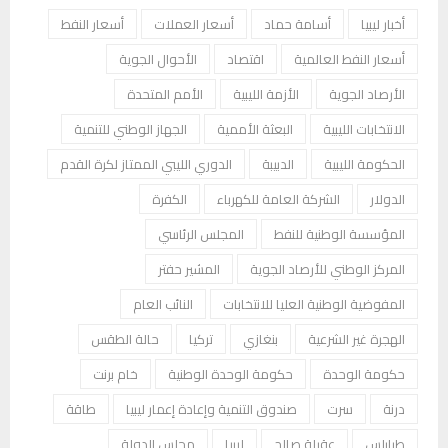
أخبار ليبيا
أسامة حماد
أسعار العملات
أسعار النفط
أسعار النفط العالمية
اقتصاد
الأحوال الجوية
الأرصاد الجوية
الأزمة الليبية
الأمم المتحدة
الانتخابات الليبية
البعثة الأممية
الجهاز الوطني للتنمية
الحكومة الليبية
الدبيبة
الدوري الليبي الممتاز لكرة القدم
الدولار
الشركة العامة للكهرباء
الكفرة
المؤسسة الوطنية للنفط
المجلس الرئاسي
المركز الوطني للأرصاد الجوية
المشير حفتر
المفوضية الوطنية العليا للانتخابات
النائب العام
الهجرة غير الشرعية
بنغازي
تركيا
حالة الطقس
حكومة الوحدة
حكومة الوحدة الوطنية
خام برنت
درنة
سرت
صندوق التنمية وإعادة إعمار ليبيا
طاقة
طرابلس
عقيلة صالح
ليبيا
مجلس الدولة