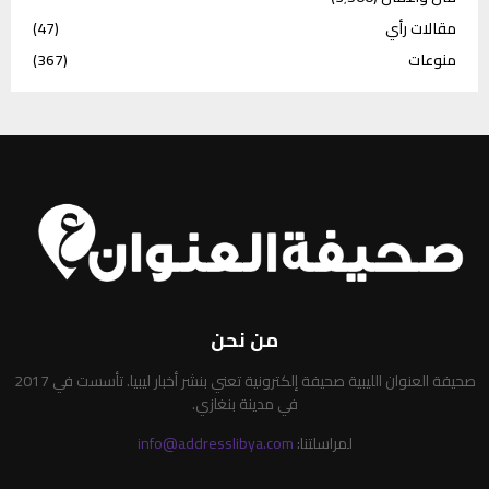
مقالات رأي
(47)
منوعات
(367)
من نحن
صحيفة العنوان الليبية صحيفة إلكترونية تعني بنشر أخبار ليبيا. تأسست في 2017
في مدينة بنغازي.
لمراسلتنا:
info@addresslibya.com