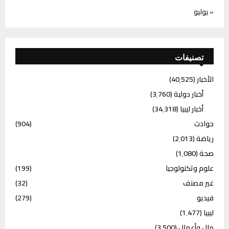
« يوليو
تصنيفات
الأخبار
(40٬525)
أخبار دولية
(3٬760)
أخبار ليبيا
(34٬318)
حوادث
(904)
رياضة
(2٬013)
صحة
(1٬080)
علوم وتكنولوجيا
(199)
غير مصنف
(32)
فيديو
(279)
ليبيا
(1٬477)
مال وأعمال
(3٬500)