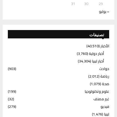
31
30
29
« يوليو
تصنيفات
الأخبار
(40٬510)
أخبار دولية
(3٬760)
أخبار ليبيا
(34٬304)
حوادث
(903)
رياضة
(2٬012)
صحة
(1٬079)
علوم وتكنولوجيا
(199)
غير مصنف
(32)
فيديو
(279)
ليبيا
(1٬476)