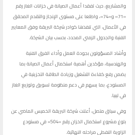
والمشاريع، حيث تفقدا أعمال الصيانة في خزانات الغاز رقم
«71» و«74»، واطلعا على مستوى الإنجاز والتقدم المحقق
في الأعمال، التي تنفذها كوادر شركة البريقة وفق المعايير
الفنية والجدول الزمني المحدد، بحسب بيان الشركة.
وأشاد المسؤولون بجودة العمل وأداء الفرق الفنية
والهندسية، مؤكدين أهمية استكمال أعمال الصيانة بما
يضمن رفع كفاءة التشغيل وزيادة الطاقة التخزينية في
المستودع، بما يسهم في دعم منظومة تسويق وتوزيع الغاز
في ليبيا.
وفي سياق متصل، أعلنت شركة البريقة الخميس الماضي عن
بلوغ مشروع استكمال الخزان رقم «504» في مستودع
الزاوية النفطي مراحله النهائية.