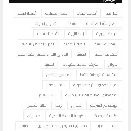
أخبار ليبيا
أسامة حماد
أسعار العملات
أسعار النفط
أسعار النفط العالمية
اقتصاد
الأحوال الجوية
الأرصاد الجوية
الأزمة الليبية
الأمم المتحدة
الانتخابات الليبية
البعثة الأممية
الجهاز الوطني للتنمية
الحكومة الليبية
الدبيبة
الدوري الليبي الممتاز لكرة القدم
الدولار
الشركة العامة للكهرباء
الكفرة
المؤسسة الوطنية للنفط
المجلس الرئاسي
المركز الوطني للأرصاد الجوية
المشير حفتر
المفوضية الوطنية العليا للانتخابات
النائب العام
الهجرة غير الشرعية
بنغازي
تركيا
حالة الطقس
حكومة الوحدة
حكومة الوحدة الوطنية
خام برنت
درنة
سرت
صندوق التنمية وإعادة إعمار ليبيا
طاقة