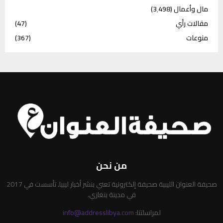
مال وأعمال
(3٬498)
مقالات رأي
(47)
منوعات
(367)
من نحن
صحيفة العنوان الليبية صحيفة إلكترونية تعني بنشر أخبار ليبيا. تأسست في 2017
في مدينة بنغازي.
لمراسلتنا:
info@addresslibya.com