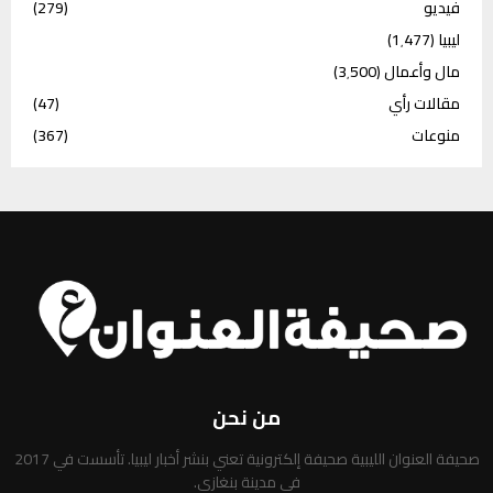
فيديو
(279)
ليبيا
(1٬477)
مال وأعمال
(3٬500)
مقالات رأي
(47)
منوعات
(367)
من نحن
صحيفة العنوان الليبية صحيفة إلكترونية تعني بنشر أخبار ليبيا. تأسست في 2017
في مدينة بنغازي.