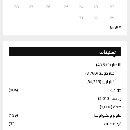
28
27
26
25
24
23
22
31
30
29
« يوليو
تصنيفات
الأخبار
(40٬519)
أخبار دولية
(3٬760)
أخبار ليبيا
(34٬313)
حوادث
(904)
رياضة
(2٬013)
صحة
(1٬080)
علوم وتكنولوجيا
(199)
غير مصنف
(32)