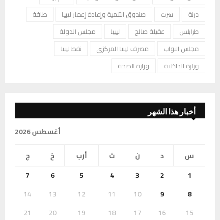
درنة
سرت
صندوق التنمية وإعادة إعمار ليبيا
طاقة
طرابلس
عقيلة صالح
ليبيا
مجلس الدولة
مجلس النواب
مصرف ليبيا المركزي
نفط ليبيا
وزارة الداخلية
وزارة الصحة
أخبار هذا الشهر
أغسطس 2026
س
د
ن
ث
أرب
خ
ج
7
6
5
4
3
2
1
14
13
12
11
10
9
8
21
20
19
18
17
16
15