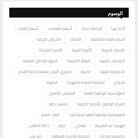
الوسوم
أخبار ليبيا
أسامة حماد
أسعار العملات
أسعار النفط
أسعار النفط العالمية
اقتصاد
الأحوال الجوية
الأرصاد الجوية
الأزمة الليبية
الأمم المتحدة
الانتخابات الليبية
البعثة الأممية
الجهاز الوطني للتنمية
الحكومة الليبية
الدبيبة
الدوري الليبي الممتاز لكرة القدم
الدولار
الشركة العامة للكهرباء
الكفرة
المؤسسة الوطنية للنفط
المجلس الرئاسي
المركز الوطني للأرصاد الجوية
المشير حفتر
المفوضية الوطنية العليا للانتخابات
النائب العام
الهجرة غير الشرعية
بنغازي
تركيا
حالة الطقس
حكومة الوحدة
حكومة الوحدة الوطنية
خام برنت