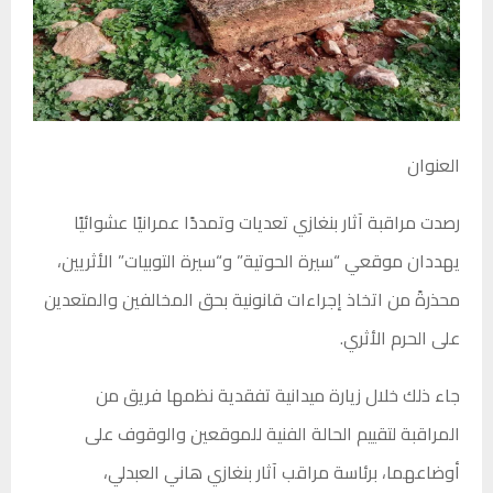
العنوان
رصدت
مراقبة آثار بنغازي
تعديات وتمددًا عمرانيًا عشوائيًا
يهددان موقعي “سيرة الحوتية” و“سيرة التوبيات” الأثريين،
محذرةً من اتخاذ إجراءات قانونية بحق المخالفين والمتعدين
على الحرم الأثري.
جاء ذلك خلال زيارة ميدانية تفقدية نظمها فريق من
المراقبة لتقييم الحالة الفنية للموقعين والوقوف على
أوضاعهما، برئاسة مراقب آثار بنغازي هاني العبدلي،